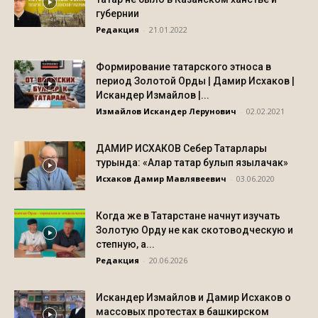
губернии
Редакция
-
21.01.2022
Формирование татарского этноса в
период Золотой Орды | Дамир Исхаков |
Искандер Измайлов |...
Измайлов Искандер Лерунович
-
02.02.2021
ДАМИР ИСХАКОВ Себер Татарлары
турында: «Алар татар булып язылачак»
Исхаков Дамир Мавлявеевич
-
03.06.2020
Когда же в Татарстане начнут изучать
Золотую Орду не как скотоводческую и
степную, а...
Редакция
-
20.06.2026
Искандер Измайлов и Дамир Исхаков о
массовых протестах в башкирском