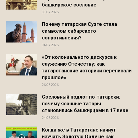
башкирское сословие
09.07.2026
Почему татарская Сузге стала
символом сибирского
сопротивления?
04.07.2026
«От колониального дискурса к
служению Отечеству: как
татарстанские историки переписали
прошлое»
26.06.2026
Сословный подлог по-татарски:
почему ясачные татары
становились башкирцами в 17 веке
24.06.2026
Когда же в Татарстане начнут
изучать Золотую Орду не как