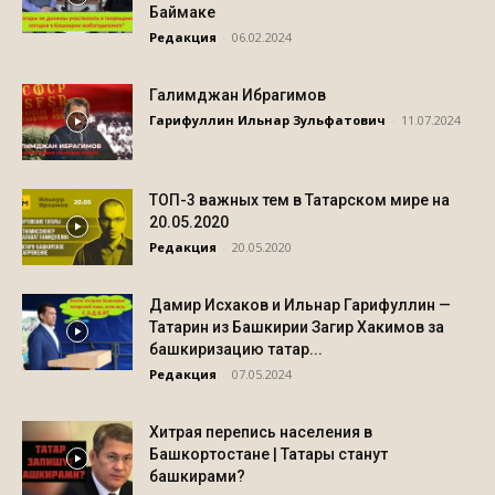
Баймаке
Редакция
-
06.02.2024
Галимджан Ибрагимов
Гарифуллин Ильнар Зульфатович
-
11.07.2024
ТОП-3 важных тем в Татарском мире на
20.05.2020
Редакция
-
20.05.2020
Дамир Исхаков и Ильнар Гарифуллин —
Татарин из Башкирии Загир Хакимов за
башкиризацию татар...
Редакция
-
07.05.2024
Хитрая перепись населения в
Башкортостане | Татары станут
башкирами?