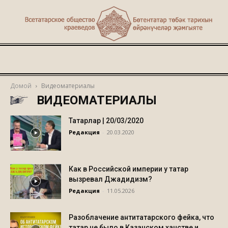
Туган
Домой
Видеоматериалы
ВИДЕОМАТЕРИАЛЫ
җир
Татарлар | 20/03/2020
Редакция
-
20.03.2020
Как в Российской империи у татар
вызревал Джадидизм?
Редакция
-
11.05.2026
Разоблачение антитатарского фейка, что
татар не было в Казанском ханстве и