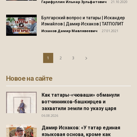
Гарифуллин Ильнар Зульфатович
-
21.10.2020
Булгарский вопрос и татары | Искандер
Измайлов | Дамир Исхаков | ТАТПОЛИТ
Исхаков Дамир Мавлявеевич
-
27.01.2021
1
2
3
Новое на сайте
Как татары-«чюваши» обманули
вотчинников-башкирцев и
захватили земли по указу царя
06.08.2026
Дамир Исхаков: «У татар единая
языковая основа, кроме как