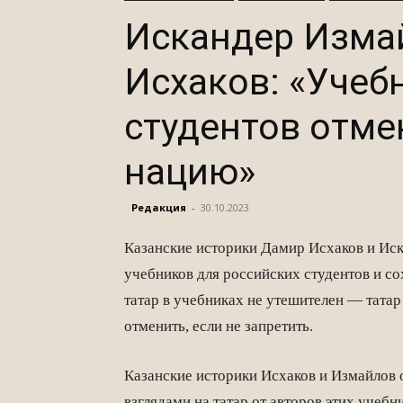
Искандер Изма
Исхаков: «Учеб
студентов отме
нацию»
Редакция
-
30.10.2023
Казанские историки Дамир Исхаков и Ис
учебников для российских студентов и с
татар в учебниках не утешителен — татар
отменить, если не запретить.
Казанские историки Исхаков и Измайлов 
взглядами на татар от авторов этих учебн