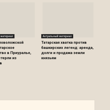
 материал
Актуальный материал
ловоложской
Татарская хватка против
атарское
башкирских легенд: аренда,
тво в Приуралье,
долги и продажа земли
стерли из
князьям
в