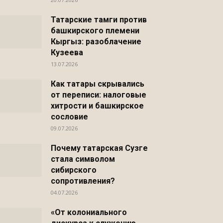
Татарские тамги против
башкирского племени
Кыргыз: разоблачение
Кузеева
13.07.2026
Как татары скрывались
от переписи: налоговые
хитрости и башкирское
сословие
09.07.2026
Почему татарская Сузге
стала символом
сибирского
сопротивления?
04.07.2026
«От колониального