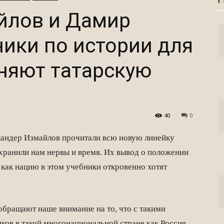
йлов и Дамир
ники по истории для
няют татарскую
40
0
кандер Измайлов прочитали всю новую линейку
охранили нам нервы и время. Их вывод о положении
 как нацию в этом учебники откровенно хотят
обращают наше внимание на то, что с такими
иков в такой многонациональной стране как Россия