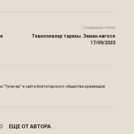
Следующая статья
ая
Тевкелевлар тарихы. Заман көзгесе
17/09/2023
 "Туган җир" и сайта Всетатарского общества краеведов
О
ЕЩЕ ОТ АВТОРА