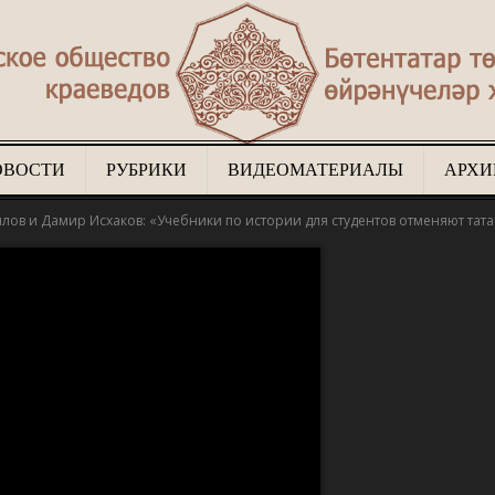
ОВОСТИ
РУБРИКИ
ВИДЕОМАТЕРИАЛЫ
АРХИ
Туган
ов и Дамир Исхаков: «Учебники по истории для студентов отменяют татар
җир