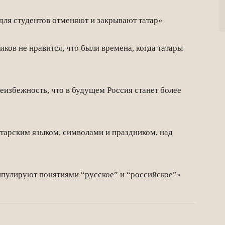
ля студентов отменяют и закрывают татар»
ов не нравится, что были времена, когда татары
избежность, что в будущем Россия станет более
тарским языком, символами и праздником, над
улируют понятиями “русское” и “российское”»
Twitter
VK
Telegram
Email