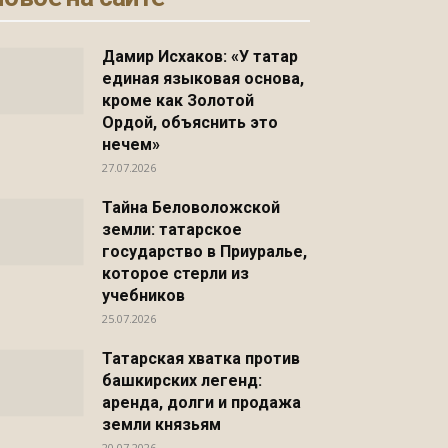
Дамир Исхаков: «У татар
единая языковая основа,
кроме как Золотой
Ордой, объяснить это
нечем»
27.07.2026
Тайна Беловоложской
земли: татарское
государство в Приуралье,
которое стерли из
учебников
25.07.2026
Татарская хватка против
башкирских легенд:
аренда, долги и продажа
земли князьям
20.07.2026