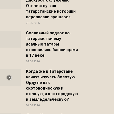
дискурса к служению
Отечеству: как
татарстанские историки
переписали прошлое»
26.06.2026
Сословный подлог по-
татарски: почему
ясачные татары
становились башкирцами
в 17 веке
24.06.2026
Когда же в Татарстане
начнут изучать Золотую
Орду не как
скотоводческую и
степную, а как городскую
и земледельческую?
20.06.2026