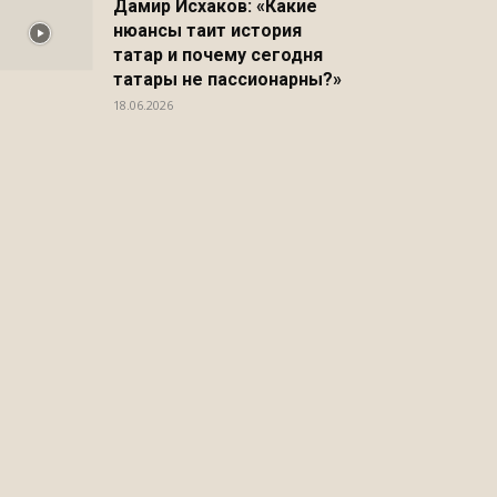
Дамир Исхаков: «Какие
нюансы таит история
татар и почему сегодня
татары не пассионарны?»
18.06.2026
Распечатать