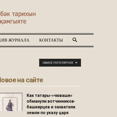
ХИВ ЖУРНАЛА
КОНТАКТЫ
САМОЕ ПОПУЛЯРНОЕ
овое на сайте
Как татары-«чюваши»
обманули вотчинников-
башкирцев и захватили
земли по указу царя