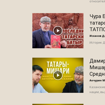
относител
Чура 
татар
ТАТП
Исхаков 
Историк Д
Дамир
Мишар
Средн
Акчурин 
Казанские
нации, вы