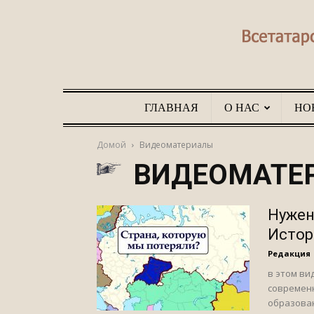
ГЛАВНАЯ
О НАС
НО
Домой
Видеоматериалы
ВИДЕОМАТЕ
Нужен
Истор
Редакция
в этом ви
современн
образован