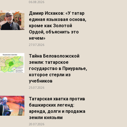
06.08.2026
Дамир Исхаков: «У татар
единая языковая основа,
кроме как Золотой
Ордой, объяснить это
нечем»
27.07.2026
Тайна Беловоложской
земли: татарское
государство в Приуралье,
которое стерли из
учебников
25.07.2026
Татарская хватка против
башкирских легенд:
аренда, долги и продажа
земли князьям
20.07.2026