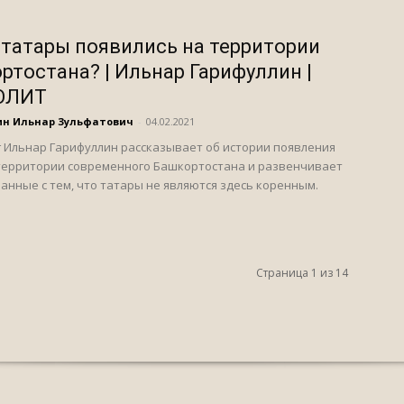
 татары появились на территории
ртостана? | Ильнар Гарифуллин |
ОЛИТ
ин Ильнар Зульфатович
-
04.02.2021
 Ильнар Гарифуллин рассказывает об истории появления
территории современного Башкортостана и развенчивает
анные с тем, что татары не являются здесь коренным.
Страница 1 из 14