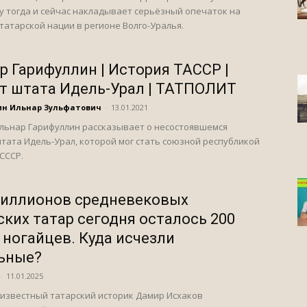
у тогда и сейчас накладывает серьёзный опечаток на
татарской нации в регионе Волго-Уралья.
р Гарифуллин | История ТАССР |
т штата Идель-Урал | ТАТПОЛИТ
ин Ильнар Зульфатович
-
13.01.2021
льнар Гарифуллин рассказывает о несостоявшемся
тата Идель-Урал, которой мог стать союзной республикой
 СССР.
миллионов средневековых
ских татар сегодня осталось 200
 ногайцев. Куда исчезли
ьные?
-
11.01.2025
известный татарский историк Дамир Исхаков