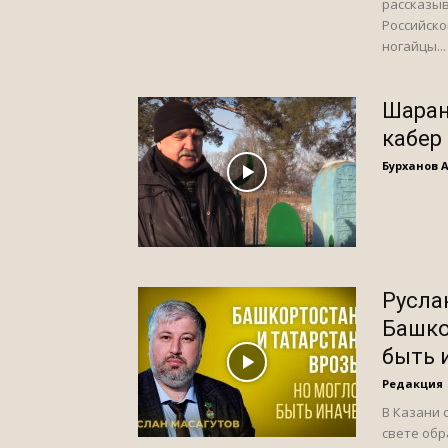
рассказыв
Российско
ногайцы...
Шаран
кабер
Бурханов 
Русла
Башко
быть 
Редакция
В Казани 
свете обр