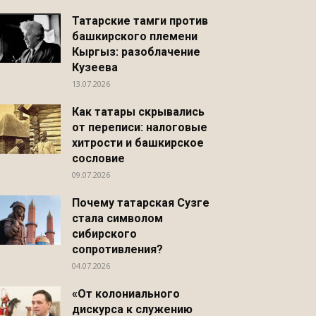
Татарские тамги против
башкирского племени
Кыргыз: разоблачение
Кузеева
13.07.2026
Как татары скрывались
от переписи: налоговые
хитрости и башкирское
сословие
09.07.2026
Почему татарская Сузге
стала символом
сибирского
сопротивления?
04.07.2026
«От колониального
дискурса к служению