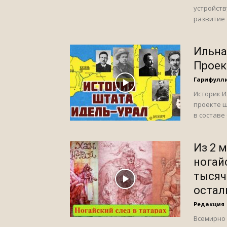
устройств
развитие 
Ильна
Проек
Гарифулл
Историк И
проекте ш
в составе
Из 2 
ногай
тысяч
остал
Редакция
Всемирно 