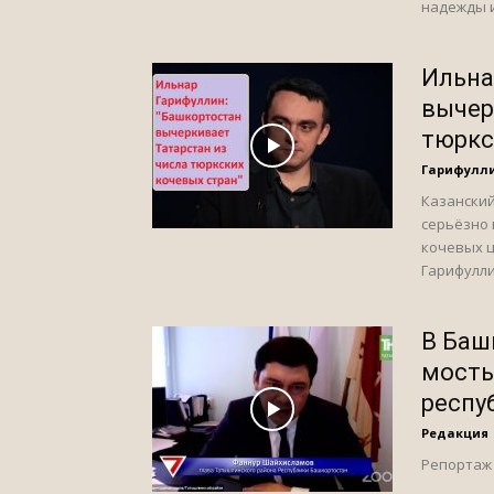
надежды и
Ильна
вычер
тюркс
Гарифулл
Казанский
серьёзно 
кочевых ц
Гарифулли
В Баш
мосты
респу
Редакция
Репортаж 