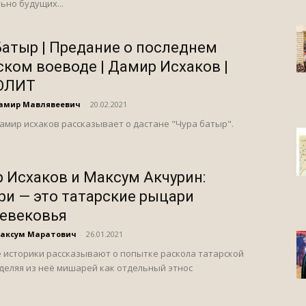
ьно будущих...
Батыр | Предание о последнем
ском воеводе | Дамир Исхаков |
ОЛИТ
Дамир Мавлявеевич
-
20.02.2021
амир исхаков рассказывает о дастане "Чура батыр".
 Исхаков и Максум Акчурин:
и — это татарские рыцари
евековья
Максум Маратович
-
26.01.2021
 историки рассказывают о попытке раскола татарской
деляя из неё мишарей как отдельный этнос