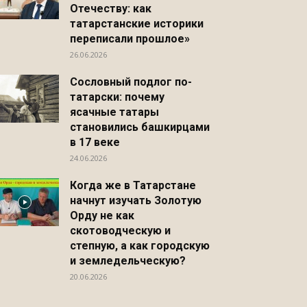
Отечеству: как
татарстанские историки
переписали прошлое»
26.06.2026
Сословный подлог по-
татарски: почему
ясачные татары
становились башкирцами
в 17 веке
24.06.2026
Когда же в Татарстане
начнут изучать Золотую
Орду не как
скотоводческую и
степную, а как городскую
и земледельческую?
20.06.2026