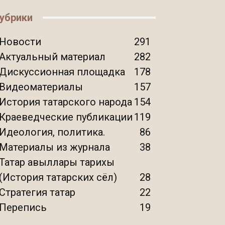
убрики
Новости
291
Актуальный материал
282
Дискуссионная площадка
178
Видеоматериалы
157
История татарского народа
154
Краеведческие публикации
119
Идеология, политика.
86
Материалы из журнала
38
Татар авыллары тарихы
(История татарских сёл)
28
Стратегия татар
22
Перепись
19