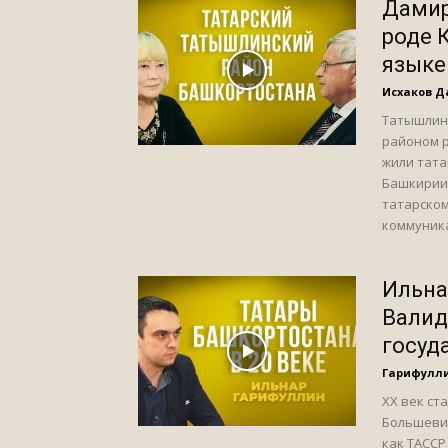
Дамир
роде 
языке 
Исхаков 
Татышлин
районом р
жили тата
Башкирии,
татарском
коммуник
Ильна
Валид
госуд
Гарифулл
XX век ст
Большевик
как ТАССР