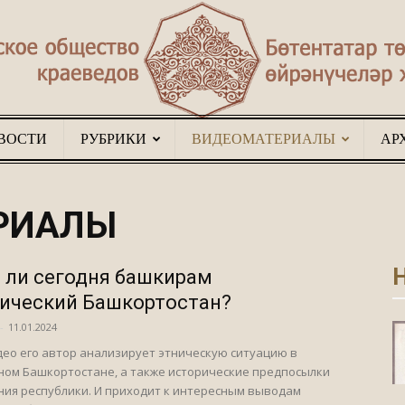
ВОСТИ
РУБРИКИ
ВИДЕОМАТЕРИАЛЫ
АР
Туган
РИАЛЫ
Н
 ли сегодня башкирам
җир
ический Башкортостан?
-
11.01.2024
део его автор анализирует этническую ситуацию в
ом Башкортостане, а также исторические предпосылки
ия республики. И приходит к интересным выводам