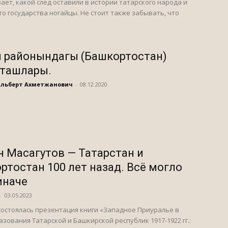
ает, какой след оставили в истории татарского народа и
го государства ногайцы. Не стоит также забывать, что
 районындагы (Башкортостан)
 ташлары.
Альберт Ахметжанович
-
08.12.2020
н Масагутов — Татарстан и
ртостан 100 лет назад. Всё могло
иначе
-
03.05.2023
состоялась презентация книги «Западное Приуралье в
азования Татарской и Башкирской республик 1917-1922 гг.: