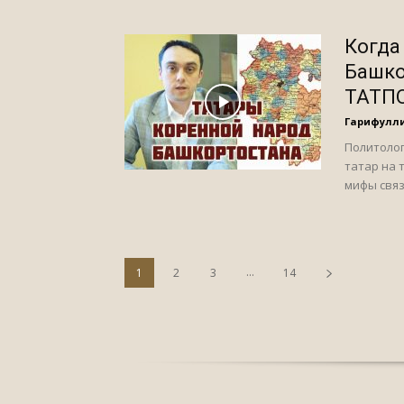
Когда
Башко
ТАТП
Гарифулл
Политолог
татар на 
мифы связ
...
1
2
3
14