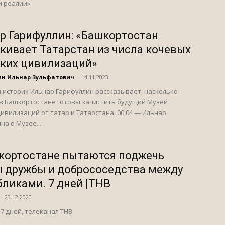
 реалии».
р Гарифуллин: «Башкортостан
кивает Татарстан из числа кочевых
ких цивилизаций»
ин Ильнар Зульфатович
-
14.11.2023
 историк Ильнар Гарифуллин рассказывает, насколько
в Башкортостане готовы зачистить будущий Музей
ивилизаций от татар и Татарстана. 00:04 — Ильнар
на о Музее...
кортостане пытаются поджечь
 дружбы и добрососедства между
бликами. 7 дней |ТНВ
-
23.12.2020
7 дней, телеканал ТНВ