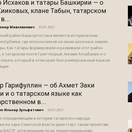
 Исхаков и татары Башкирии — о
Кииковых, клане Табын, татарском
в...
Дамир Мавлявеевич
-
05.01.2021
ский район Башкортостана является историческим
еспублики, где испокон веков на своих исконных землях
ры. Как татары формировали и развивали этот район
 о татарском поэте Гали Чокрый, Ангаме Атнабаеве и о
 языке, который в этом краю был универсальным языком
ации
р Гарифуллин — об Ахмет Заки
и и о татарском языке как
арственном в...
ин Ильнар Зульфатович
-
06.01.2021
ал определяющим в истории татарского народа.
и на заре Советской власти дали старт таким проектам
 и БАССР, хотя решение по их территориальному