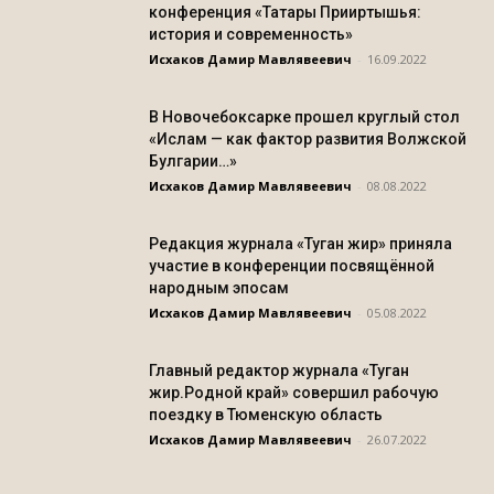
конференция «Татары Прииртышья:
история и современность»
Исхаков Дамир Мавлявеевич
-
16.09.2022
В Новочебоксарке прошел круглый стол
«Ислам — как фактор развития Волжской
Булгарии…»
Исхаков Дамир Мавлявеевич
-
08.08.2022
Редакция журнала «Туган жир» приняла
участие в конференции посвящённой
народным эпосам
Исхаков Дамир Мавлявеевич
-
05.08.2022
Главный редактор журнала «Туган
жир.Родной край» совершил рабочую
поездку в Тюменскую область
Исхаков Дамир Мавлявеевич
-
26.07.2022