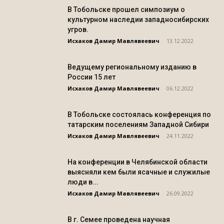
В Тобольске прошел симпозиум о
культурном наследии западносибирских
угров.
Исхаков Дамир Мавлявеевич
-
13.12.2022
Ведущему региональному изданию в
России 15 лет
Исхаков Дамир Мавлявеевич
-
06.12.2022
В Тобольске состоялась конференция по
татарским поселениям Западной Сибири
Исхаков Дамир Мавлявеевич
-
24.11.2022
На конференции в Челябинской области
выясняли кем были ясачные и служилые
люди в...
Исхаков Дамир Мавлявеевич
-
26.09.2022
В г. Семее проведена научная