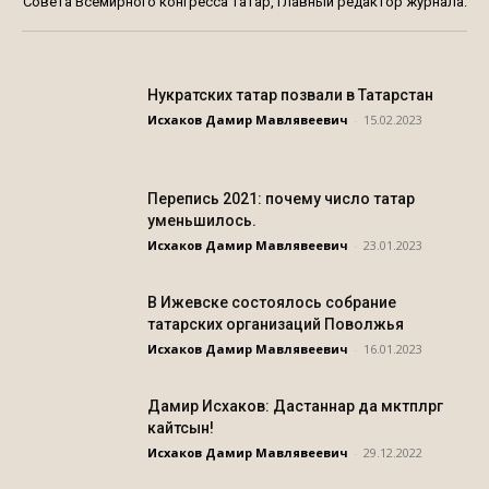
Совета Всемирного конгресса татар, главный редактор журнала.
Нукратских татар позвали в Татарстан
Исхаков Дамир Мавлявеевич
-
15.02.2023
Перепись 2021: почему число татар
уменьшилось.
Исхаков Дамир Мавлявеевич
-
23.01.2023
В Ижевске состоялось собрание
татарских организаций Поволжья
Исхаков Дамир Мавлявеевич
-
16.01.2023
Дамир Исхаков: Дастаннар да мәктәпләргә
кайтсын!
Исхаков Дамир Мавлявеевич
-
29.12.2022