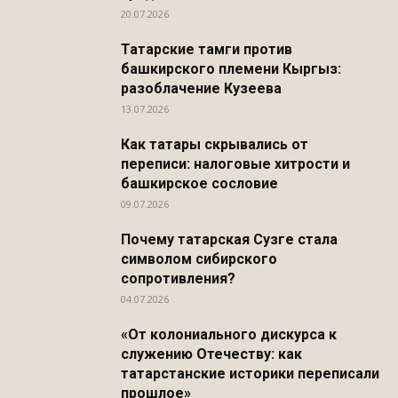
20.07.2026
Татарские тамги против
башкирского племени Кыргыз:
разоблачение Кузеева
13.07.2026
Как татары скрывались от
переписи: налоговые хитрости и
башкирское сословие
09.07.2026
Почему татарская Сузге стала
символом сибирского
сопротивления?
04.07.2026
«От колониального дискурса к
служению Отечеству: как
татарстанские историки переписали
прошлое»