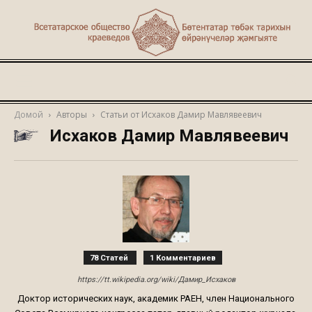
Туган
Домой
Авторы
Статьи от Исхаков Дамир Мавлявеевич
Исхаков Дамир Мавлявеевич
җир
78 Статей
1 Комментариев
https://tt.wikipedia.org/wiki/Дамир_Исхаков
Доктор исторических наук, академик РАЕН, член Национального