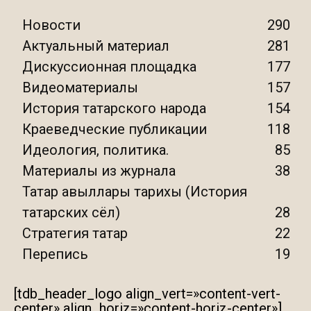
Новости
290
Актуальный материал
281
Дискуссионная площадка
177
Видеоматериалы
157
История татарского народа
154
Краеведческие публикации
118
Идеология, политика.
85
Материалы из журнала
38
Татар авыллары тарихы (История
татарских сёл)
28
Стратегия татар
22
Перепись
19
[tdb_header_logo align_vert=»content-vert-
center» align_horiz=»content-horiz-center»]