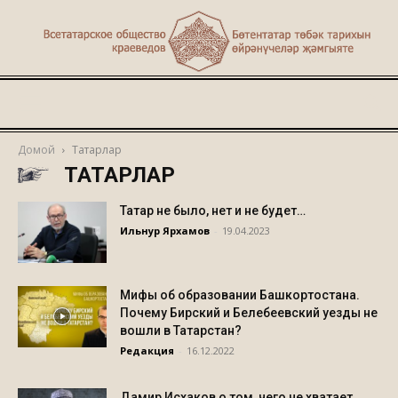
Туган
Домой
Татарлар
ТАТАРЛАР
җир
Татар не было, нет и не будет…
Ильнур Ярхамов
-
19.04.2023
Мифы об образовании Башкортостана.
Почему Бирский и Белебеевский уезды не
вошли в Татарстан?
Редакция
-
16.12.2022
Дамир Исхаков о том, чего не хватает