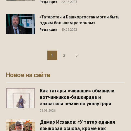
Редакция
-
22.05.2023
«Татарстан и Башкортостан могли быть
одним большим регионом»
Редакция
-
10.05.2023
1
2
Новое на сайте
Как татары-«чюваши» обманули
вотчинников-башкирцев и
захватили земли по указу царя
06.08.2026
Дамир Исхаков: «У татар единая
языковая основа, кроме как