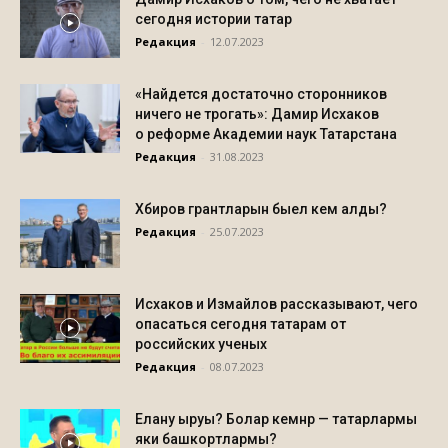
сегодня истории татар
Редакция
-
12.07.2023
«Найдется достаточно сторонников
ничего не трогать»: Дамир Исхаков
о реформе Академии наук Татарстана
Редакция
-
31.08.2023
Хәбиров грантларын быел кем алды?
Редакция
-
25.07.2023
Исхаков и Измайлов рассказывают, чего
опасаться сегодня татарам от
российских ученых
Редакция
-
08.07.2023
Елану ыруы? Болар кемнәр — татарлармы
яки башкортлармы?