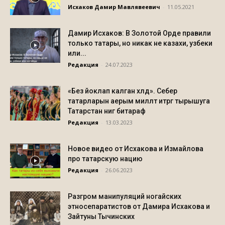
Исхаков Дамир Мавлявеевич
-
11.05.2021
Дамир Исхаков: В Золотой Орде правили
только татары, но никак не казахи, узбеки
или...
Редакция
-
24.07.2023
«Без йоклап калган хәлдә». Себер
татарларын аерым милләт итәргә тырышуга
Татарстан нигә битараф
Редакция
-
13.03.2023
Новое видео от Исхакова и Измайлова
про татарскую нацию
Редакция
-
26.06.2023
Разгром манипуляций ногайских
этносепаратистов от Дамира Исхакова и
Зайтуны Тычинских