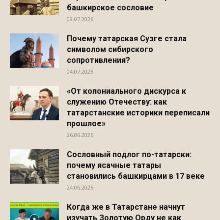
башкирское сословие
09.07.2026
Почему татарская Сузге стала
символом сибирского
сопротивления?
04.07.2026
«От колониального дискурса к
служению Отечеству: как
татарстанские историки переписали
прошлое»
26.06.2026
Сословный подлог по-татарски:
почему ясачные татары
становились башкирцами в 17 веке
24.06.2026
Когда же в Татарстане начнут
изучать Золотую Орду не как