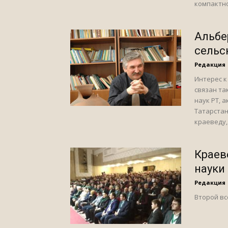
компактно
Альбе
сельс
Редакция
Интерес к
связан та
наук РТ, 
Татарстан
краеведу,
Краев
науки
Редакция
Второй вс