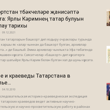
ртстан төбәкчеләре җанисәптә
та: Ярлы Кәримнең татар булуын
лау тарихы
-
09.12.2021
тан татарларын башкорт дип яздыру очраклары турында
ч, каршы як «алар чыннан да башкорт булган, архивлар
әтә...» ди башлый. Әмма архивлар чынлыкта Уфа төбәгендә
яшәвен күрсәтә. Сәясәтчеләр «башкорт» дип күрсәтергә
атар шагыйре Ярлы Кәрим белән булган хәл дә шуны күрсәтә.
е и краеведы Татарстана в
лье…
-
04.10.2010
следовательская историко-краеведческая экспедиция
татарских краеведов ведет активные научно-
тельскую и научно-просветительскую работу в районах