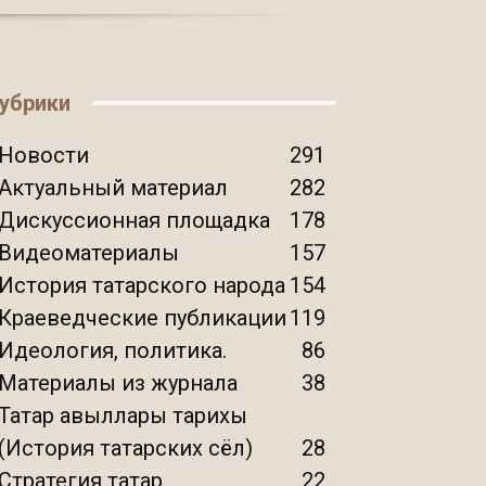
убрики
Новости
291
Актуальный материал
282
Дискуссионная площадка
178
Видеоматериалы
157
История татарского народа
154
Краеведческие публикации
119
Идеология, политика.
86
Материалы из журнала
38
Татар авыллары тарихы
(История татарских сёл)
28
Стратегия татар
22