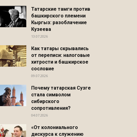
Татарские тамги против
башкирского племени
Кыргыз: разоблачение
Кузеева
13.07.2026
Как татары скрывались
от переписи: налоговые
хитрости и башкирское
сословие
09.07.2026
Почему татарская Сузге
стала символом
сибирского
сопротивления?
04.07.2026
«От колониального
дискурса к служению