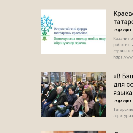
Краев
татар
Редакция
Казани пр
работе съ
страны и 
https://w
«В Ба
для с
языка
Редакция
Татарские
агротуриз