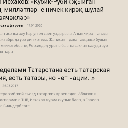
 Исхаков: «Кубик-Рубик җыйган
, милләтләрне ничек кирәк, шулай
әячәкләр»
Мозаффарова
-
17.01.2020
ын исәпкә алу һәр ун ел саен уздырыла. Аның чираттагысы
октябрьдә үтәр дип көтелә. Җанисәп – дәүләт акциясе булып
, милләтебезне, Россиядә үз урыныбызны саклап калуда зур
ия чара
ределами Татарстана есть татарская
ия, есть татары, но нет нации…»
-
26.03.2017
ероссийский съезд татарских краеведов: Аблязов и
оспорили о ТНВ, Исхаков журил скупых баев, а Гареев
 о Бильдерберге