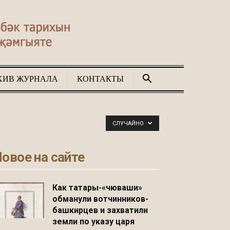
ХИВ ЖУРНАЛА
КОНТАКТЫ
СЛУЧАЙНО
овое на сайте
Как татары-«чюваши»
обманули вотчинников-
башкирцев и захватили
земли по указу царя