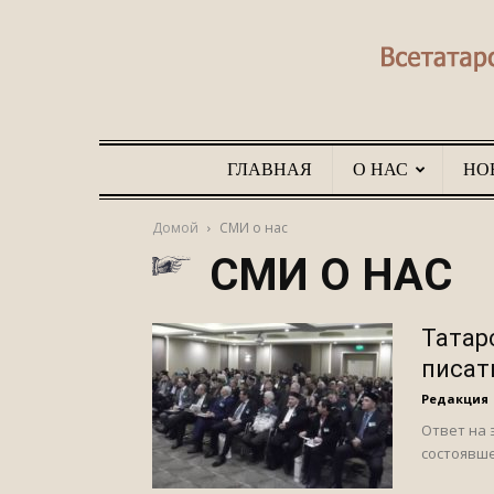
ГЛАВНАЯ
О НАС
НО
Домой
СМИ о нас
СМИ О НАС
Татар
писат
Редакция
Ответ на 
состоявше