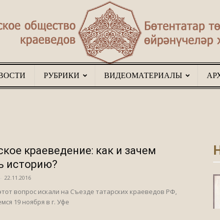
ВОСТИ
РУБРИКИ
ВИДЕОМАТЕРИАЛЫ
АР
Туган
Н
ское краеведение: как и зачем
җир
ь историю?
-
22.11.2016
этот вопрос искали на Съезде татарских краеведов РФ,
мся 19 ноября в г. Уфе