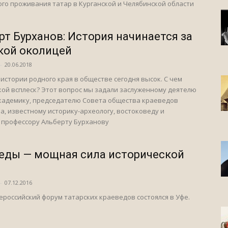
го проживания татар в Курганской и Челябинской области
рт Бурханов: История начинается за
кой околицей
-
20.06.2018
 истории родного края в обществе сегодня высок. С чем
кой всплеск? Этот вопрос мы задали заслуженному деятелю
академику, председателю Совета общества краеведов
а, известному историку-археологу, востоковеду и
 профессору Альберту Бурханову
еды — мощная сила исторической
-
07.12.2016
ероссийский форум татарских краеведов состоялся в Уфе.