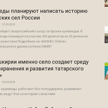
еды планируют написать историю
ских сел России
-
21.03.2012
ойдет I всероссийский съезд татарских краеведов. В
езда планируется участие 250 делегатов из 33 регионов
Казахстана Подробнее на «БИЗНЕС Online»:
ww.business-gazeta.ru/news/340497
шкирии именно село создает среду
охранения и развития татарского
»
-
05.04.2018
 краеведы: работают без господдержки, развивают
м, ведут бои за историю с властями