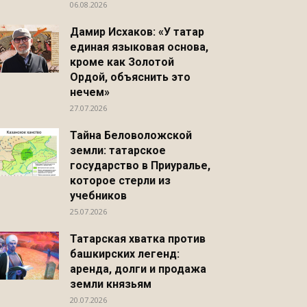
06.08.2026
Дамир Исхаков: «У татар
единая языковая основа,
кроме как Золотой
Ордой, объяснить это
нечем»
27.07.2026
Тайна Беловоложской
земли: татарское
государство в Приуралье,
которое стерли из
учебников
25.07.2026
Татарская хватка против
башкирских легенд:
аренда, долги и продажа
земли князьям
20.07.2026