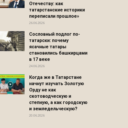
Отечеству: как
татарстанские историки
переписали прошлое»
26.06.2026
Сословный подлог по-
татарски: почему
ясачные татары
становились башкирцами
в 17 веке
24.06.2026
Когда же в Татарстане
начнут изучать Золотую
Орду не как
скотоводческую и
степную, а как городскую
и земледельческую?
20.06.2026