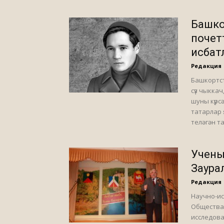
Башко
почет
исбат
Редакция
Башкортс
сүз чыкка
шуны күрс
татарлар 
теләгән т
Учены
Заура
Редакция
Научно-ис
Общества 
исследова