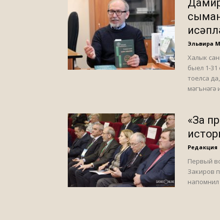
Дамир
сыман
исәпл
Эльвира 
Халык сан
быел 1-31 
тоелса да
мәгънәгә 
«За п
истор
Редакция
Первый вс
Закиров п
напомнил