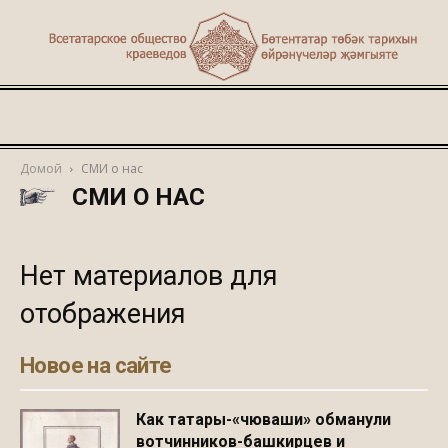
Туган
Домой
СМИ о нас
СМИ О НАС
җир
Нет материалов для
отображения
Новое на сайте
Как татары-«чюваши» обманули
вотчинников-башкирцев и