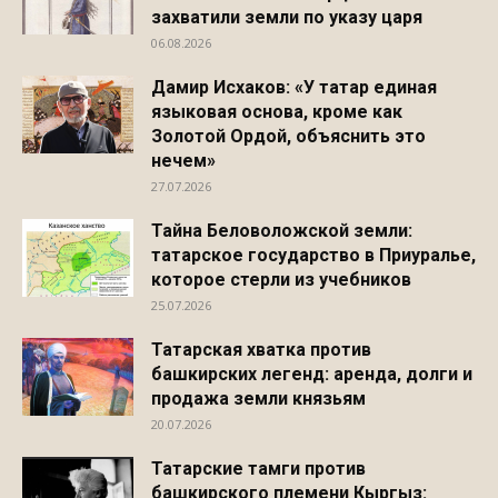
захватили земли по указу царя
06.08.2026
Дамир Исхаков: «У татар единая
языковая основа, кроме как
Золотой Ордой, объяснить это
нечем»
27.07.2026
Тайна Беловоложской земли:
татарское государство в Приуралье,
которое стерли из учебников
25.07.2026
Татарская хватка против
башкирских легенд: аренда, долги и
продажа земли князьям
20.07.2026
Татарские тамги против
башкирского племени Кыргыз: