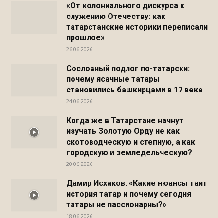
«От колониального дискурса к
служению Отечеству: как
татарстанские историки переписали
прошлое»
26.06.2026
Сословный подлог по-татарски:
почему ясачные татары
становились башкирцами в 17 веке
24.06.2026
Когда же в Татарстане начнут
изучать Золотую Орду не как
скотоводческую и степную, а как
городскую и земледельческую?
20.06.2026
Дамир Исхаков: «Какие нюансы таит
история татар и почему сегодня
татары не пассионарны?»
18.06.2026