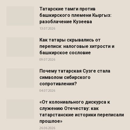
Татарские тамги против
башкирского племени Кыргыз:
разоблачение Кузеева
13.07.2026
Как татары скрывались от
переписи: налоговые хитрости и
башкирское сословие
09.07.2026
Почему татарская Сузге стала
символом сибирского
сопротивления?
04.07.2026
«От колониального дискурса к
служению Отечеству: как
татарстанские историки переписали
прошлое»
26.06.2026