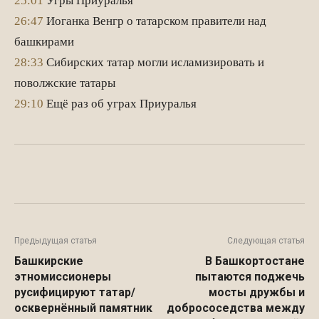
25:01
Угры Приуралья
26:47
Иоганка Венгр о татарском правители над
башкирами
28:33
Сибирских татар могли исламизировать и
поволжские татары
29:10
Ещё раз об уграх Приуралья
Facebook
WhatsApp
Twitter
Предыдущая статья
Следующая статья
Башкирские
В Башкортостане
этномиссионеры
пытаются поджечь
русифицируют татар/
мосты дружбы и
осквернённый памятник
добрососедства между