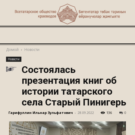
Туган
Домой
Новости
Новости
җир
Состоялась
презентация книг об
истории татарского
села Старый Пинигерь
Гарифуллин Ильнар Зульфатович
-
28.09.2022
136
0