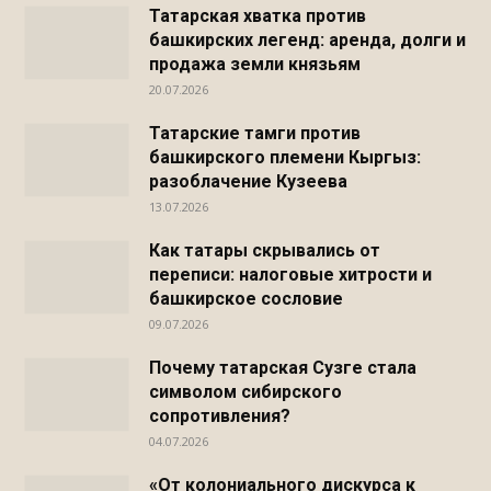
Татарская хватка против
башкирских легенд: аренда, долги и
продажа земли князьям
20.07.2026
Татарские тамги против
башкирского племени Кыргыз:
разоблачение Кузеева
13.07.2026
Как татары скрывались от
переписи: налоговые хитрости и
башкирское сословие
09.07.2026
Почему татарская Сузге стала
символом сибирского
сопротивления?
04.07.2026
«От колониального дискурса к