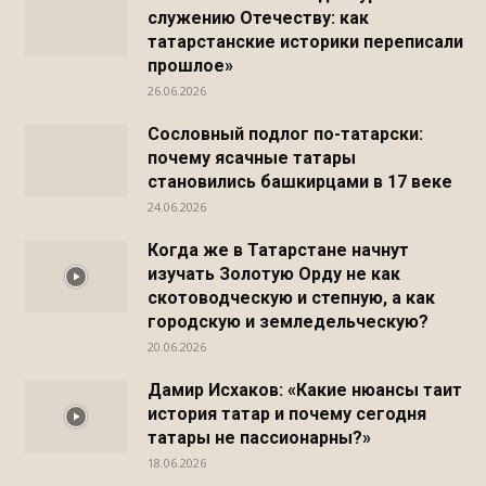
служению Отечеству: как
татарстанские историки переписали
прошлое»
26.06.2026
Сословный подлог по-татарски:
почему ясачные татары
становились башкирцами в 17 веке
24.06.2026
Когда же в Татарстане начнут
изучать Золотую Орду не как
скотоводческую и степную, а как
городскую и земледельческую?
20.06.2026
Дамир Исхаков: «Какие нюансы таит
история татар и почему сегодня
татары не пассионарны?»
18.06.2026