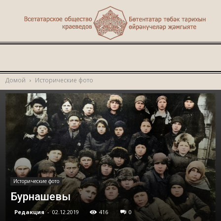
Туган
Домой
Исторические фото
җир
Исторические фото
Бурнашевы
Редакция
-
02.12.2019
416
0