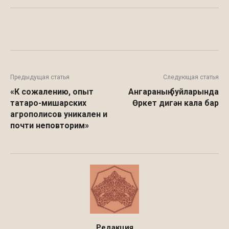
Facebook
WhatsApp
Twitter
Предыдущая статья
Следующая статья
«К сожалению, опыт
Ангараның буйларында
татаро-мишарских
Өркет дигән кала бар
агрополисов уникален и
почти неповторим»
Редакция