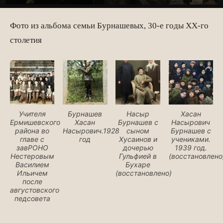
Фото из альбома семьи Бурнашевых, 30-е годы XX-го
столетия
Учителя
Бурнашев
Насыр
Хасан
Ермишевского
Хасан
Бурнашев с
Насырович
района во
Насырович.1928
сыном
Бурнашев с
главе с
год
Хусаинов и
учениками.
завРОНО
дочерью
1939 год.
Нестеровым
Гульфией в
(восстановлено
Василием
Бухаре
Ильичем
(восстановлено)
после
августовского
педсовета