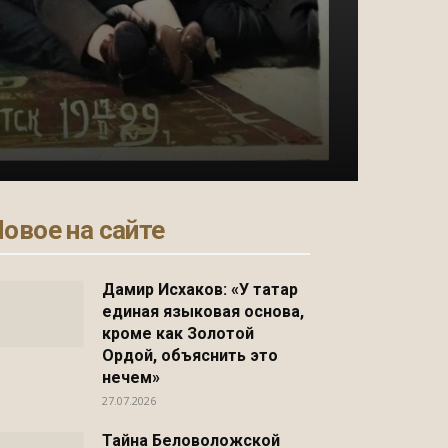
овое на сайте
Дамир Исхаков: «У татар
единая языковая основа,
кроме как Золотой
Ордой, объяснить это
нечем»
27.07.2026
Тайна Беловоложской