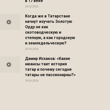
в 17 веке
24.06.2026
Когда же в Татарстане
начнут изучать Золотую
Орду не как
скотоводческую и
степную, а как городскую
и земледельческую?
20.06.2026
Дамир Исхаков: «Какие
нюансы таит история
татар и почему сегодня
татары не пассионарны?»
18.06.2026