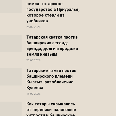
земли: татарское
государство в Приуралье,
которое стерли из
учебников
25.07.2026
Татарская хватка против
башкирских легенд:
аренда, долги и продажа
земли князьям
20.07.2026
Татарские тамги против
башкирского племени
Кыргыз: разоблачение
Кузеева
13.07.2026
Как татары скрывались
от переписи: налоговые
хитрости и башкирское