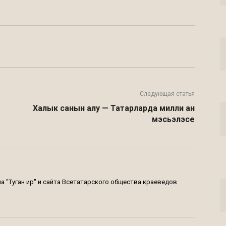
Twitter
VK
Telegram
Email
Следующая статья
Халык санын алу — Татарларда милли ан
мэсьэлэсе
 "Туган җир" и сайта Всетатарского общества краеведов