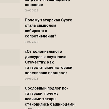
сословие
09.07.2026
Почему татарская Сузге
Распечатать
стала символом
сибирского
сопротивления?
04.07.2026
«От колониального
дискурса к служению
Отечеству: как
татарстанские историки
переписали прошлое»
26.06.2026
Сословный подлог по-
татарски: почему
ясачные татары
становились башкирцами