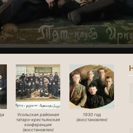
Н
да
Усольская районная
1930 год
)
татаро-крестьянская
(восстановлен)
конференция
(восстановлен)