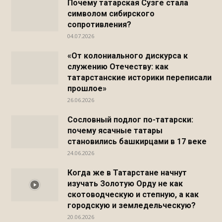
Почему татарская Сузге стала
символом сибирского
сопротивления?
04.07.2026
«От колониального дискурса к
служению Отечеству: как
татарстанские историки переписали
прошлое»
26.06.2026
Сословный подлог по-татарски:
почему ясачные татары
становились башкирцами в 17 веке
24.06.2026
Когда же в Татарстане начнут
изучать Золотую Орду не как
скотоводческую и степную, а как
городскую и земледельческую?
20.06.2026