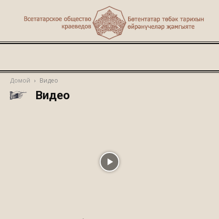
Туган
Домой
Видео
Видео
җир