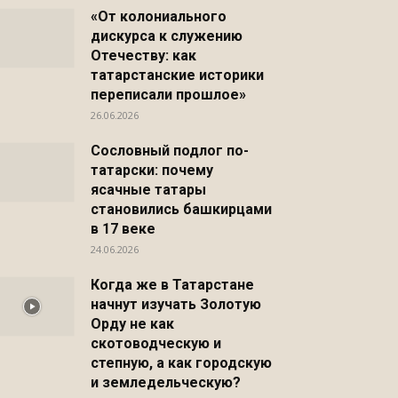
«От колониального
дискурса к служению
Отечеству: как
Распечатать
татарстанские историки
переписали прошлое»
26.06.2026
Сословный подлог по-
татарски: почему
ясачные татары
становились башкирцами
в 17 веке
24.06.2026
Когда же в Татарстане
начнут изучать Золотую
Орду не как
скотоводческую и
степную, а как городскую
и земледельческую?