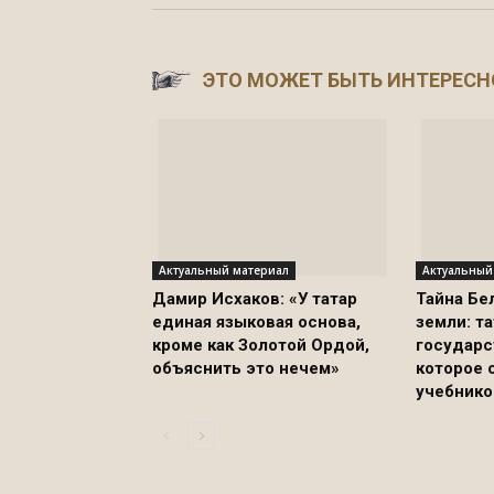
ЭТО МОЖЕТ БЫТЬ ИНТЕРЕСН
Актуальный материал
Актуальный
Дамир Исхаков: «У татар
Тайна Бе
единая языковая основа,
земли: т
кроме как Золотой Ордой,
государс
объяснить это нечем»
которое 
учебнико