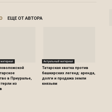
О
ЕЩЕ ОТ АВТОРА
 материал
Актуальный материал
ловоложской
Татарская хватка против
атарское
башкирских легенд: аренда,
тво в Приуралье,
долги и продажа земли
стерли из
князьям
в