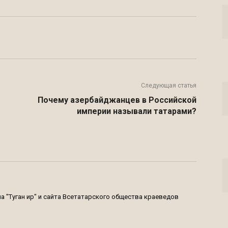
Twitter
VK
Telegram
Email
Следующая статья
Почему азербайджанцев в Российской
империи называли татарами?
 "Туган җир" и сайта Всетатарского общества краеведов