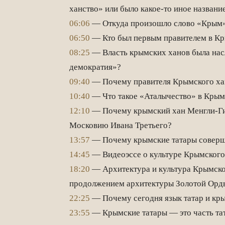
ханство» или было какое-то иное названи
06:06
— Откуда произошло слово «Крым
06:50
— Кто был первым правителем в Кр
08:25
— Власть крымских ханов была насл
демократия»?
09:40
— Почему правителя Крымского хан
10:40
— Что такое «Аталычество» в Крым
12:10
— Почему крымский хан Менгли-Гир
Московию Ивана Третьего?
13:57
— Почему крымские татары соверш
14:45
— Видеоэссе о культуре Крымского
18:20
— Архитектура и культура Крымско
продолжением архитектуры Золотой Орд
22:25
— Почему сегодня язык татар и кры
23:55
— Крымские татары — это часть тат