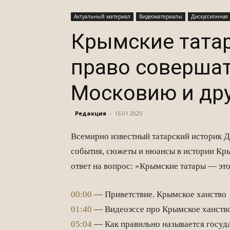
Актуальный материал
Видеоматериалы
Дискуссионная
Крымские тата
право совершат
Московию и дру
Редакция
-
16.01.2025
Всемирно известный татарский историк Д
события, сюжеты и нюансы в истории Кры
ответ на вопрос: «Крымские татары — это
00:00
— Приветствие. Крымское ханство
01:40
— Видеоэссе про Крымское ханств
05:04
— Как правильно называется госуд