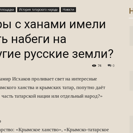
Н
 площадка
История татарского народа
Новости
ры с ханами имели
ь набеги на
гие русские земли?
74
0
амир Исхаков проливает свет на интересные
мского ханства и крымских татар, попутно даёт
 часть татарской нации или отдельный народ?»
о
арство: «Крымское ханство», «Крымско-татарское