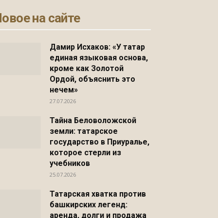
овое на сайте
Дамир Исхаков: «У татар
единая языковая основа,
кроме как Золотой
Ордой, объяснить это
нечем»
27.07.2026
Тайна Беловоложской
земли: татарское
государство в Приуралье,
которое стерли из
учебников
25.07.2026
Татарская хватка против
башкирских легенд:
аренда, долги и продажа