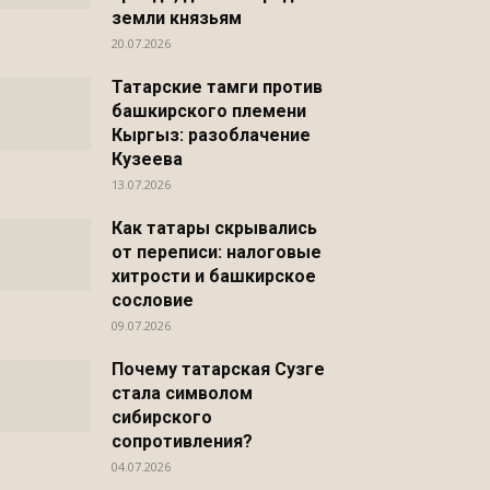
земли князьям
20.07.2026
Татарские тамги против
башкирского племени
Кыргыз: разоблачение
Кузеева
13.07.2026
Как татары скрывались
от переписи: налоговые
хитрости и башкирское
сословие
09.07.2026
Почему татарская Сузге
стала символом
сибирского
сопротивления?
04.07.2026