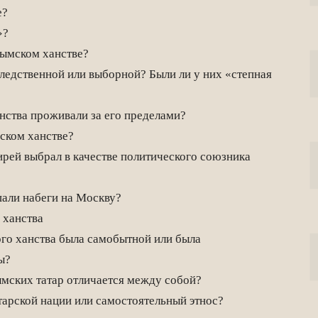
е?
»?
ымском ханстве?
едственной или выборной? Были ли у них «степная
ства проживали за его пределами?
ском ханстве?
ей выбрал в качестве политического союзника
али набеги на Москву?
 ханства
го ханства была самобытной или была
ы?
мских татар отличается между собой?
арской нации или самостоятельный этнос?