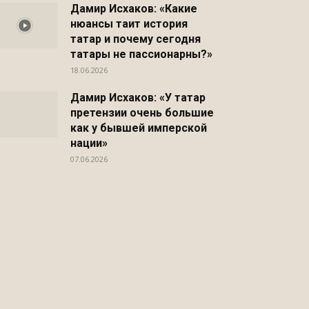
Дамир Исхаков: «Какие
нюансы таит история
татар и почему сегодня
татары не пассионарны?»
18.06.2026
Дамир Исхаков: «У татар
претензии очень большие
как у бывшей имперской
нации»
07.06.2026