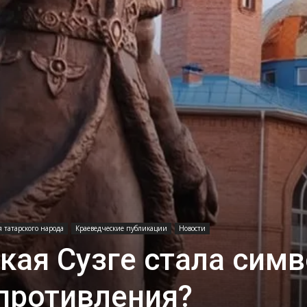
 татарского народа
Краеведческие публикации
Новости
кая Сузге стала сим
противления?