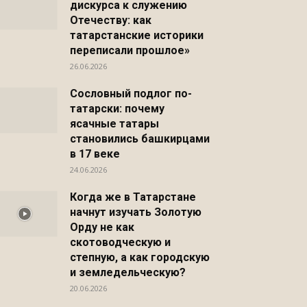
дискурса к служению
Отечеству: как
татарстанские историки
переписали прошлое»
26.06.2026
Сословный подлог по-
татарски: почему
ясачные татары
становились башкирцами
в 17 веке
24.06.2026
Когда же в Татарстане
начнут изучать Золотую
Орду не как
скотоводческую и
степную, а как городскую
и земледельческую?
20.06.2026