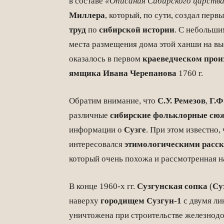
в составе
«Описания Сибирского царств
Миллера
, который, по сути, создал пе
труд
по
сибирской истории
. С небольши
места размещения дома этой ханши на в
оказалось в первом
краеведческом прои
ямщика
Ивана Черепанова
1760 г.
Обратим внимание, что
С.У. Ремезов
,
Г.Ф
различные
сибирские фольклорные сю
информации о
Сузге
. При этом известно,
интересовался
этимологическими расс
который очень похожа и рассмотренная н
В конце 1960-х гг.
Сузгунская сопка
(
Су
наверху
городищем Сузгун-1
с двумя ли
уничтожена при строительстве железнодо