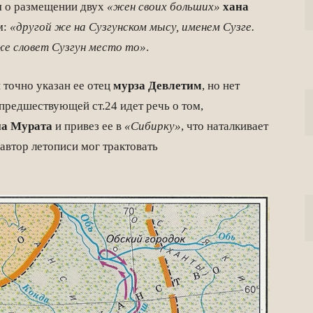
ся о размещении двух
«жен своих больших»
хана
м:
«другой же на Сузгунском мысу, именем Сузге.
же словет Сузгун место то»
.
 точно указан ее отец
мурза Девлетим
, но нет
 предшествующей ст.24 идет речь о том,
на Мурата
и привез ее в
«Сибирку»
, что наталкивает
 автор летописи мог трактовать