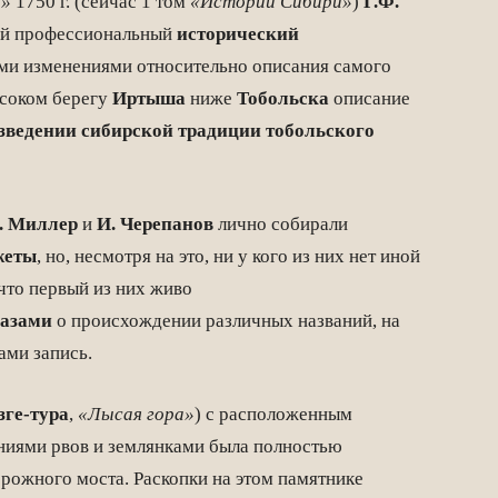
а»
1750 г. (сейчас 1 том
«Истории Сибири»
)
Г.Ф.
рвый профессиональный
исторический
ми изменениями относительно описания самого
ысоком берегу
Иртыша
ниже
Тобольска
описание
зведении
сибирской традиции
тобольского
. Миллер
и
И. Черепанов
лично собирали
жеты
, но, несмотря на это, ни у кого из них нет иной
 что первый из них живо
казами
о происхождении различных названий, на
ами запись.
зге-тура
,
«Лысая гора»
) с расположенным
ниями рвов и землянками была полностью
рожного моста. Раскопки на этом памятнике