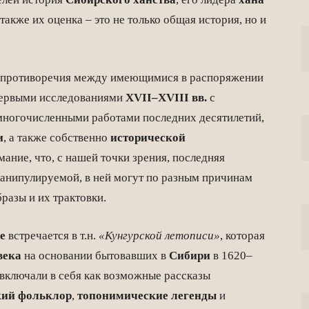
а также их оценка – это не только общая история, но и
е противоречия между имеющимися в распоряжении
первыми исследованиями
XVII–XVIII вв.
с
многочисленными работами последних десятилетий,
и
, а также собственно
исторической
мание, что, с нашей точки зрения, последняя
манипулируемой, в ней могут по разным причинам
разы и их трактовки.
е
встречается в т.н.
«Кунгурской летописи»
, которая
века
на основании бытовавших в
Сибири
в 1620–
и включали в себя как возможные рассказы
кий фольклор
,
топонимические легенды
и