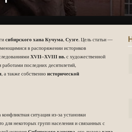
Н
уги
сибирского хана Кучума
,
Сузге
. Цель статьи —
имеющимися в распоряжении историков
следованиями
XVII–XVIII вв.
с художественной
 работами последних десятилетий,
и
, а также собственно
исторической
 конфликтная ситуация из-за установки
что для некоторых групп населения и связанных с
елей история
Сибирского ханства
, его лидера
хана