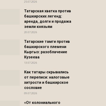
25.07.2026
Татарская хватка против
башкирских легенд:
аренда, долги и продажа
земли князьям
20.07.2026
Татарские тамги против
башкирского племени
Кыргыз: разоблачение
Кузеева
13.07.2026
Как татары скрывались
от переписи: налоговые
хитрости и башкирское
сословие
09.07.2026
«От колониального