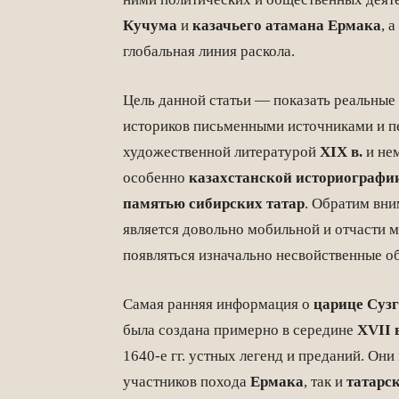
Кучума
и
казачьего атамана Ермака
, 
глобальная линия раскола.
Цель данной статьи — показать реальны
историков письменными источниками и 
художественной литературой
XIX в.
и не
особенно
казахстанской историографи
памятью
сибирских татар
. Обратим вни
является довольно мобильной и отчасти 
появляться изначально несвойственные об
Самая ранняя информация о
царице Сузг
была создана примерно в середине
XVII 
1640-е гг. устных легенд и преданий. Он
участников похода
Ермака
, так и
татарс