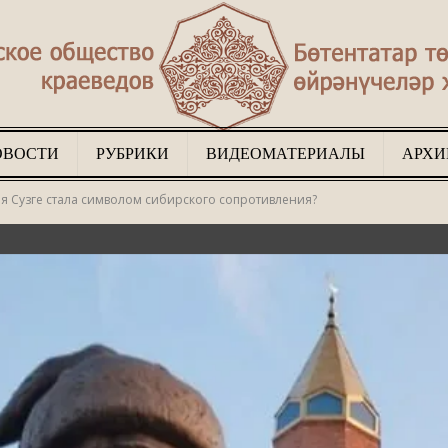
ОВОСТИ
РУБРИКИ
ВИДЕОМАТЕРИАЛЫ
АРХИ
Туган
ая Сузге стала символом сибирского сопротивления?
җир