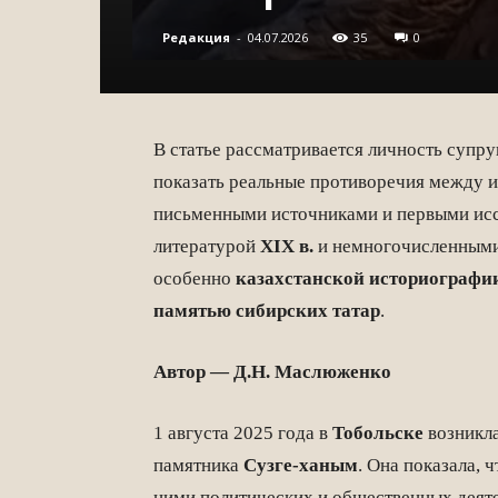
Редакция
-
04.07.2026
35
0
В статье рассматривается личность супр
показать реальные противоречия между 
письменными источниками и первыми ис
литературой
XIX в.
и немногочисленными
особенно
казахстанской историографи
памятью
сибирских татар
.
Автор — Д.Н. Маслюженко
1 августа 2025 года в
Тобольске
возникла
памятника
Сузге-ханым
. Она показала, 
ними политических и общественных деят