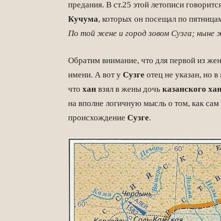
предания. В ст.25 этой летописи говорит
Кучума
, которых он посещал по пятница
По той жене и город зовом Сузга; ныне 
Обратим внимание, что для первой из жен
имени. А вот у
Сузге
отец не указан, но в
что
хан
взял в жены дочь
казанского ха
на вполне логичную мысль о том, как сам
происхождение
Сузге
.