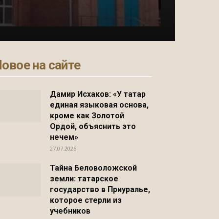
овое на сайте
Дамир Исхаков: «У татар
единая языковая основа,
кроме как Золотой
Ордой, объяснить это
нечем»
27.07.2026
Тайна Беловоложской
земли: татарское
государство в Приуралье,
которое стерли из
учебников