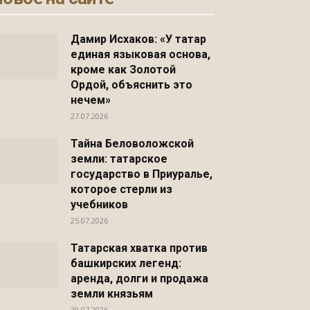
Дамир Исхаков: «У татар
единая языковая основа,
кроме как Золотой
Ордой, объяснить это
нечем»
27.07.2026
Тайна Беловоложской
земли: татарское
государство в Приуралье,
которое стерли из
учебников
25.07.2026
Татарская хватка против
башкирских легенд:
аренда, долги и продажа
земли князьям
20.07.2026