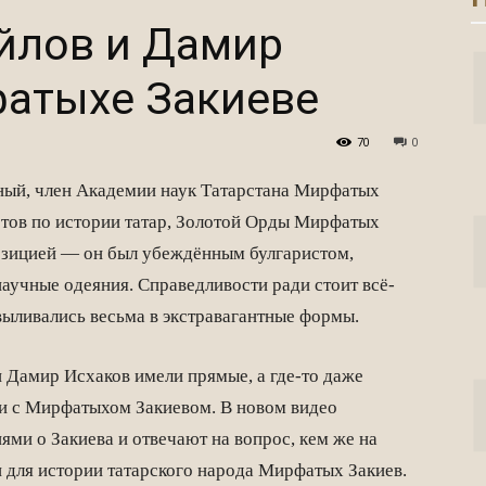
йлов и Дамир
фатыхе Закиеве
70
0
еный, член Академии наук Татарстана Мирфатых
стов по истории татар, Золотой Орды Мирфатых
озицией — он был убеждённым булгаристом,
научные одеяния. Справедливости ради стоит всё-
 выливались весьма в экстравагантные формы.
 Дамир Исхаков имели прямые, а где-то даже
ии с Мирфатыхом Закиевом. В новом видео
ми о Закиева и отвечают на вопрос, кем же на
и для истории татарского народа Мирфатых Закиев.