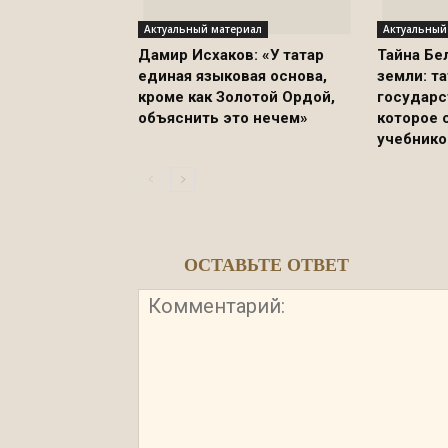
Актуальный материал
Актуальный
Дамир Исхаков: «У татар
Тайна Бе
единая языковая основа,
земли: т
кроме как Золотой Ордой,
государс
объяснить это нечем»
которое 
учебнико
ОСТАВЬТЕ ОТВЕТ