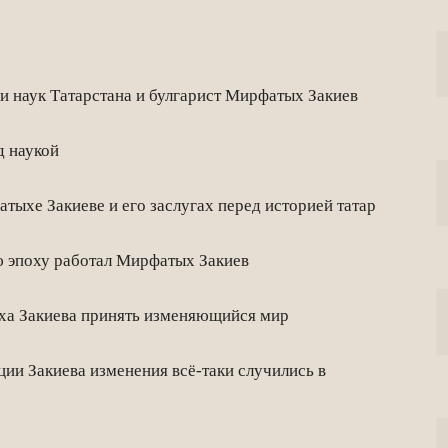
 наук Татарстана и булгарист Мирфатых Закиев
д наукой
хе Закиеве и его заслугах перед историей татар
ю эпоху работал Мирфатых Закиев
ха Закиева принять изменяющийся мир
и Закиева изменения всё-таки случились в