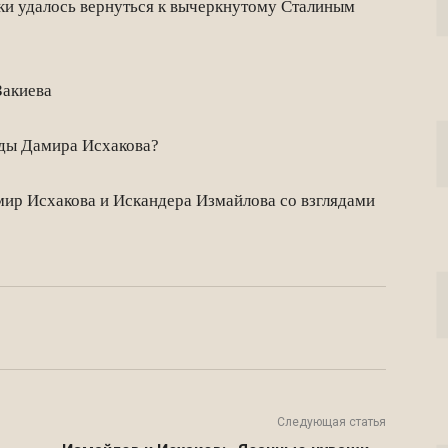
ки удалось вернуться к вычеркнутому Сталиным
Закиева
яды Дамира Исхакова?
мир Исхакова и Искандера Измайлова со взглядами
Twitter
VK
Telegram
Email
Следующая статья