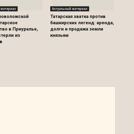
 материал
Актуальный материал
ловоложской
Татарская хватка против
атарское
башкирских легенд: аренда,
тво в Приуралье,
долги и продажа земли
стерли из
князьям
в