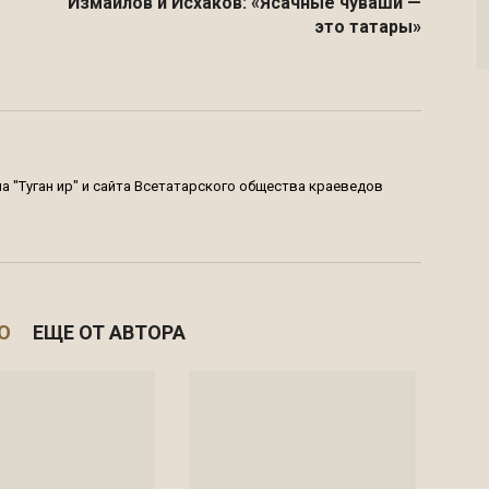
Измайлов и Исхаков: «Ясачные чуваши —
это татары»
 "Туган җир" и сайта Всетатарского общества краеведов
О
ЕЩЕ ОТ АВТОРА