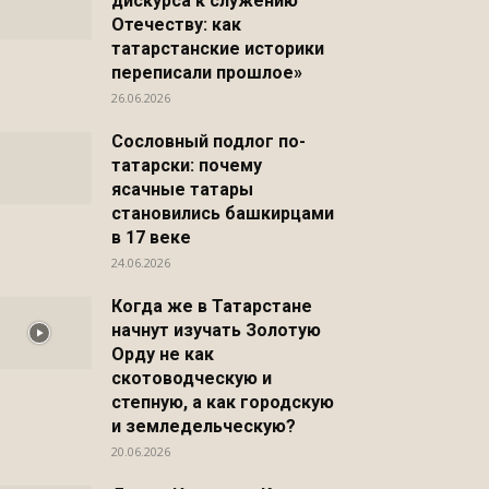
дискурса к служению
Отечеству: как
татарстанские историки
переписали прошлое»
26.06.2026
Сословный подлог по-
татарски: почему
ясачные татары
становились башкирцами
в 17 веке
24.06.2026
Когда же в Татарстане
начнут изучать Золотую
Орду не как
Распечатать
скотоводческую и
степную, а как городскую
и земледельческую?
20.06.2026