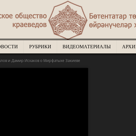
ОВОСТИ
РУБРИКИ
ВИДЕОМАТЕРИАЛЫ
АРХИ
Туган
лов и Дамир Исхаков о Мирфатыхе Закиеве
җир