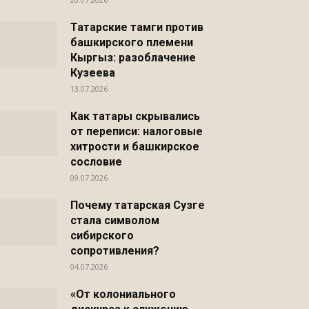
Татарские тамги против
башкирского племени
Кыргыз: разоблачение
Кузеева
13.07.2026
Как татары скрывались
от переписи: налоговые
хитрости и башкирское
сословие
09.07.2026
Почему татарская Сузге
стала символом
сибирского
сопротивления?
04.07.2026
«От колониального