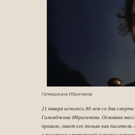
Галимджана Ибрагимов
21 января исполось 80 лет со дня смерти
Галимджана Ибрагимова. Основная масса
правило, знает его только как писателя
и политика в татарской истории перев