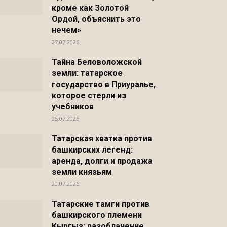
кроме как Золотой
Ордой, объяснить это
нечем»
27.07.2026
Тайна Беловоложской
земли: татарское
государство в Приуралье,
которое стерли из
учебников
25.07.2026
Татарская хватка против
башкирских легенд:
аренда, долги и продажа
земли князьям
20.07.2026
Татарские тамги против
башкирского племени
Кыргыз: разоблачение