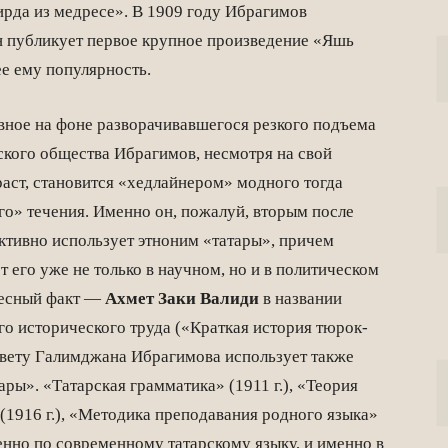
ирда из медресе». В 1909 году Ибрагимов
он публикует первое крупное произведение «Яшь
е ему популярность.
вное на фоне разворачивавшегося резкого подъема
ского общества Ибрагимов, несмотря на свой
аст, становится «хедлайнером» модного тогда
го» течения. Именно он, пожалуй, вторым после
ктивно использует этноним «татары», причем
т его уже не только в научном, но и в политическом
ресный факт —
Ахмет Заки Валиди
в названии
го исторического труда («Краткая история тюрок-
овету Галимджана Ибрагимова использует также
ары». «Татарская грамматика» (1911 г.), «Теория
(1916 г.), «Методика преподавания родного языка»
енно по современному татарскому языку, и именно в