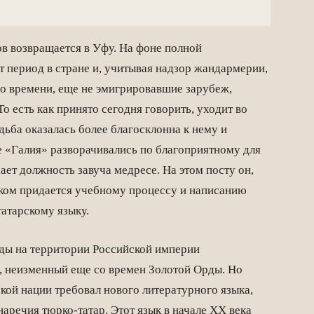
в возвращается в Уфу. На фоне полной
т период в стране и, учитывая надзор жандармерии,
го времени, еще не эмигрировавшие зарубеж,
о есть как принято сегодня говорить, уходит во
ьба оказалась более благосклонна к нему и
 «Галия» разворачивались по благоприятному для
ает должность завуча медресе. На этом посту он,
иком придается учебному процессу и написанию
атарскому языку.
оды на территории Российской империи
, неизменный еще со времен Золотой Орды. Но
кой нации требовал нового литературного языка,
аречия тюрко-татар. Этот язык в начале XX века