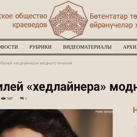
ОВОСТИ
РУБРИКИ
ВИДЕОМАТЕРИАЛЫ
АРХИ
Туган
билей «хедлайнера» модного течения
лей «хедлайнера» модн
147
0
җир
Н