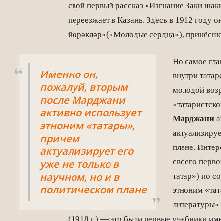
свой первый рассказ «Изгнание Заки шак
переезжает в Казань. Здесь в 1912 году 
йөрәкләр»(«Молодые сердца»), принёсше
Но самое гла
Именно он,
внутри татар
пожалуй, вторым
молодой возр
после Марджани
«татаристско
активно использует
Марджани
а
этноним «татары»,
актуализируе
причем
плане. Инте
актуализирует его
своего перво
уже не только в
научном, но и в
татар») по с
политическом плане
этноним «тат
литературы» 
(1918 г.) — это были первые учебники им