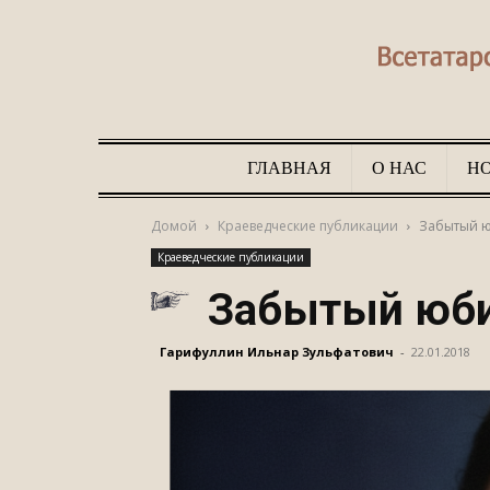
ГЛАВНАЯ
О НАС
Н
Домой
Краеведческие публикации
Забытый ю
Краеведческие публикации
Забытый юби
Гарифуллин Ильнар Зульфатович
-
22.01.2018