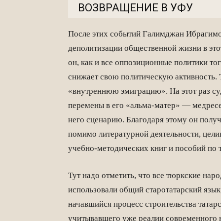
​ВОЗВРАЩЕНИЕ В УФУ
После этих событий Галимджан Ибрагимо
деполитизации общественной жизни в это
он, как и все оппозиционные политики то
снижает свою политическую активность. Т
«внутреннюю эмиграцию». На этот раз суд
перемены в его «альма-матер» — медресе
него сценарию. Благодаря этому он получ
помимо литературной деятельности, цел
учебно-методических книг и пособий по т
Тут надо отметить, что все тюркские нар
использовали общий старотатарский язык
начавшийся процесс строительства татарс
учитывавшего уже реалии современного н