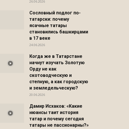
26.06.2026
Сословный подлог по-
татарски: почему
ясачные татары
становились башкирцами
в 17 веке
24.06.2026
Когда же в Татарстане
начнут изучать Золотую
Орду не как
скотоводческую и
степную, а как городскую
и земледельческую?
20.06.2026
Дамир Исхаков: «Какие
нюансы таит история
татар и почему сегодня
татары не пассионарны?»