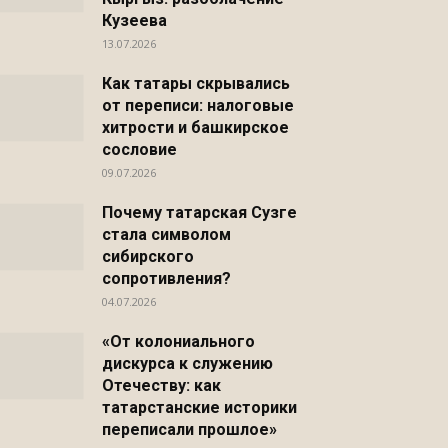
Кузеева
13.07.2026
Как татары скрывались
от переписи: налоговые
хитрости и башкирское
сословие
09.07.2026
Почему татарская Сузге
стала символом
сибирского
сопротивления?
04.07.2026
«От колониального
дискурса к служению
Отечеству: как
татарстанские историки
переписали прошлое»