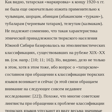
Как видно, татарская «маркировка» к концу 1920-х гг.
не была еще окончательно изжита применительно к
чулымцам, шорцам, абинцам (абаканским «туркам»),
тубаларам (черневым татарам), телеутам (калмакам).
Не подлежит сомнению, что такая характеристика
этнической принадлежности тюркского населения
Южной Сибири базировалась на этнолингвистических
классификациях, существовавших на рубеже XIX–XX
вв. (см. напр.: [10; 11; 16]). Но, видимо, дело не только
в этом, хотя в этом тоже, ибо вопрос о «татарском»
составном при обращении к классификации тюркских
языков возникает и сейчас (в этой связи обращаем
внимание на следующее совсем недавнее
исследование: [22]). Похоже, что многие советские
лингвисты при обращении к проблеме классификации
тюркских языков упускают из виду весьма значимые