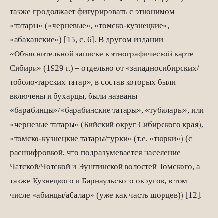
также продолжает фигурировать с этнонимом
«татары» («черневые», «томско-кузнецкие»,
«абаканские») [15, с. 6]. В другом издании –
«Объяснительной записке к этнографической карте
Сибири» (1929 г.) – отдельно от «западносибирских/
тоболо-тарских татар», в состав которых были
включены и бухарцы, были названы
«барабинцы»/«барабинские татары», «тубалары», или
«черневые татары» (Бийский округ Сибирского края),
«томско-кузнецкие татары/турки» (т.е. «тюрки») (с
расшифровкой, что подразумевается население
Чатской/Чотской и Эуштинской волостей Томского, а
также Кузнецкого и Барнаульского округов, в том
числе «абинцы/абалар» (уже как часть шорцев)) [12].