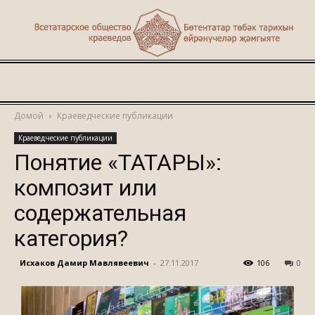
Туган
Домой
Краеведческие публикации
Краеведческие публикации
җир
Понятие «ТАТАРЫ»:
композит или
содержательная
категория?
Исхаков Дамир Мавлявеевич
-
27.11.2017
106
0