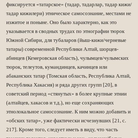
фиксируется «татарское» (тадар, тадарлар, тадар кижи/
тадар кижилери) этническое самосознание, местами не
изжитое и поныне. Оно было характерно, как это
указывается в сводных трудах по этнографии тюрок
Южной Сибири, для тубаларов (йыш-кижи/черневые
татары) современной Республики Алтай, шорцев-
абинцев (Кемеровская область), чулымцев/чулымских
тюрок, телеутов, кумандинцев, качинцев или
абаканских татар (Томская область, Республика Алтай,
Республика Хакасия) и ряда других групп [20], в
советский период «стянутых» в более крупные этнии
(алтайцев, хакасов и т.д.), но еще сохраняющих
этнолокальное самосознание. К ним можно добавить и
«обских татар», уже фактически исчезнувших [21, с.
217]. Кроме того, следует иметь в виду, что часть