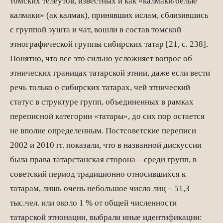
томских телеутов, известных и как «калмаки/белые
калмаки» (ак калмак), принявших ислам, сблизившись
с группой эушта и чат, вошли в состав томской
этнографической группы сибирских татар [21, с. 238].
Понятно, что все это сильно усложняет вопрос об
этнических границах татарской этнии, даже если вести
речь только о сибирских татарах, чей этнический
статус в структуре групп, объединенных в рамках
переписной категории «татары», до сих пор остается
не вполне определенным. Постсоветские переписи
2002 и 2010 гг. показали, что в названной дискуссии
была права татарстанская сторона – среди групп, в
советский период традиционно относившихся к
татарам, лишь очень небольшое число лиц – 51,3
тыс.чел. или около 1 % от общей численности
татарской этнонации, выбрали иные идентификации: