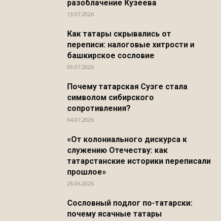
разоблачение Кузеева
13.07.2026
Как татары скрывались от
переписи: налоговые хитрости и
башкирское сословие
09.07.2026
Почему татарская Сузге стала
символом сибирского
сопротивления?
04.07.2026
«От колониального дискурса к
служению Отечеству: как
татарстанские историки переписали
прошлое»
26.06.2026
Сословный подлог по-татарски:
почему ясачные татары