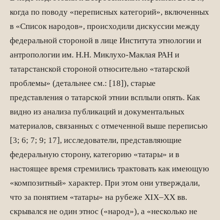
когда по поводу «переписных категорий», включенных
в «Список народов», происходили дискуссии между
федеральной стороной в лице Института этнологии и
антропологии им. Н.Н. Миклухо-Маклая РАН и
татарстанской стороной относительно «татарской
проблемы» (детальнее см.: [18]), старые
представления о татарской этнии всплыли опять. Как
видно из анализа публикаций и документальных
материалов, связанных с отмеченной выше переписью
[3; 6; 7; 9; 17], исследователи, представляющие
федеральную сторону, категорию «татары» и в
настоящее время стремились трактовать как имеющую
«композитный» характер. При этом они утверждали,
что за понятием «татары» на рубеже XIX–XX вв.
скрывался не один этнос («народ»), а «несколько не