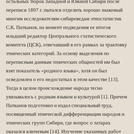
остальных тюрок Западной и Южной Сибири после
переписи 1897 г. пытался отделить хорошо знакомый
многим исследователям-сибиреведам этностатистик
С.К. Патканов, на момент подведения ее итогов
младший редактор Центрального статистического
комитета (ЦСК), отвечавший в его рамках за трактовку
этнических категорий. За основу выделения по
переписным данным этнических общностей им был
взят показатель «родного языка», хотя он был
осведомлен о его недостатках в этом качестве [13].
Тогда в целом происхождение народа тесно
увязывалось с родным языком и культурой [1]. Причем
Патканов подготовил и издал специальный труд,
посвященный этнической дифференциации народов и
этнических групп Сибири, где вопрос о татарах
оказался ключевым [14]. Изучение указанных работ