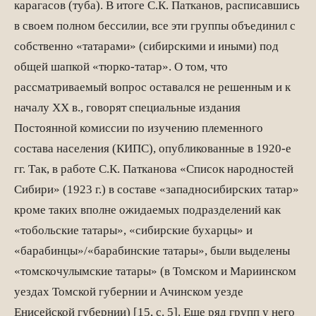
карагасов (туба). В итоге С.К. Патканов, расписавшись
в своем полном бессилии, все эти группы объединил с
собственно «татарами» (сибирскими и иными) под
общей шапкой «тюрко-татар». О том, что
рассматриваемый вопрос оставался не решенным и к
началу XX в., говорят специальные издания
Постоянной комиссии по изучению племенного
состава населения (КИПС), опубликованные в 1920-е
гг. Так, в работе С.К. Патканова «Список народностей
Сибири» (1923 г.) в составе «западносибирских татар»
кроме таких вполне ожидаемых подразделений как
«тобольские татары», «сибирские бухарцы» и
«барабинцы»/«барабинские татары», были выделены
«томскочулымские татары» (в Томском и Мариинском
уездах Томской губернии и Ачинском уезде
Енисейской губернии) [15, с. 5]. Еще ряд групп у него