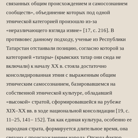
связанных общим происхождением и самосознанием
сообществ», объединение которых под одной
этнической категорией произошло из-за
«неразличающего взгляда извне» [17, с. 216]. В
противовес данному подходу, ученые из Республики
Татарстан отстаивали позицию, согласно которой за
категорией «татары» (крымских татар они сюда не
включали) к началу XX в. стояла достаточно
консолидированная этния с выраженным общим
этническим самосознанием, базировавшемся на
собственной этнической культуре, обладавшей
«высокой» стратой, сформировавшейся на рубеже
XIX–XX вв. в ходе национальной консолидации [19, с.
11–25, 141– 152]. Так как единая культура, особенно ее
народная страта, формируется длительное время, она
связана с происхождением народа. Отсюда фактор