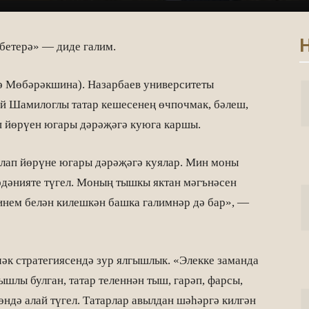
Н
 бетерә» — диде галим.
лә Мөбәрәкшина). Назарбаев университеты
й Шамилоглы татар кешесенең өчпочмак, бәлеш,
п йөрүен югары дәрәҗәгә куюга каршы.
рлап йөрүне югары дәрәҗәгә куялар. Мин моны
мәдәнияте түгел. Моның тышкы яктан мәгънәсен
инем белән килешкән башка галимнәр дә бар», —
әк стратегиясендә зур ялгышлык. «Элекке заманда
шлы булган, татар теленнән тыш, гарәп, фарсы,
өндә алай түгел. Татарлар авылдан шәһәргә килгән