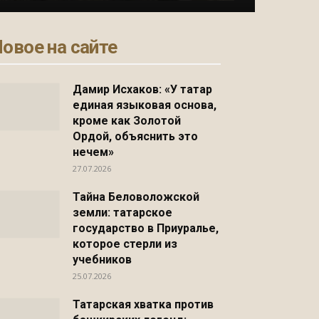
овое на сайте
Дамир Исхаков: «У татар
единая языковая основа,
кроме как Золотой
Ордой, объяснить это
нечем»
27.07.2026
Тайна Беловоложской
земли: татарское
государство в Приуралье,
которое стерли из
учебников
25.07.2026
Татарская хватка против