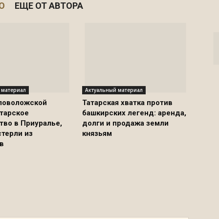
О
ЕЩЕ ОТ АВТОРА
 материал
Актуальный материал
ловоложской
Татарская хватка против
атарское
башкирских легенд: аренда,
тво в Приуралье,
долги и продажа земли
стерли из
князьям
в