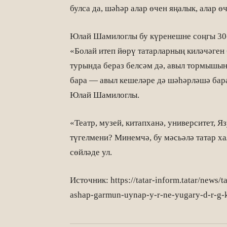
булса да, шәһәр алар өчен яңалык, алар 
Юлай Шамилоглы бу күренешне соңгы 30-4
«Болай итеп йөрү татарларның киләчәген 
турында бераз белсәм дә, авыл тормышы
бара — авыл кешеләре дә шәһәрләшә бар
Юлай Шамилоглы.
«Театр, музей, китапханә, университет, 
түгелмени? Минемчә, бу мәсьәлә татар х
сөйләде ул.
Источник: https://tatar-inform.tatar/news/
ashap-garmun-uynap-y-r-ne-yugary-d-r-g