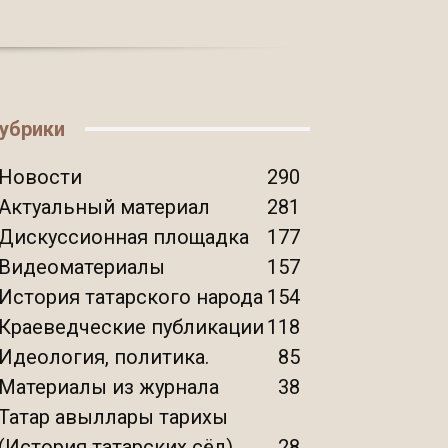
убрики
Новости
290
Актуальный материал
281
Дискуссионная площадка
177
Видеоматериалы
157
История татарского народа
154
Краеведческие публикации
118
Идеология, политика.
85
Материалы из журнала
38
Татар авыллары тарихы
(История татарских сёл)
28