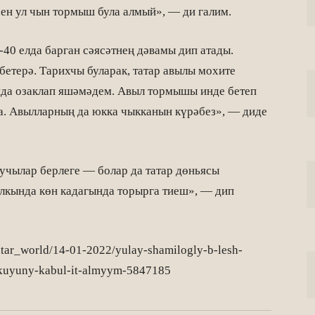
өчен ул чын тормыш була алмый», — ди галим.
0 елда барган сәясәтнең дәвамы дип атады.
бетерә. Тарихчы буларак, татар авылы мохите
нда озаклап яшәмәдем. Авыл тормышы инде бетеп
а. Авылларның да юкка чыкканын күрәбез», — диде
Язучылар берлеге — болар да татар дөньясы
алкында көн кадагында торырга тиеш», — дип
tatar_world/14-01-2022/yulay-shamilogly-b-lesh-
-kuyuny-kabul-it-almyym-5847185