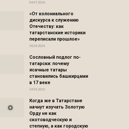
04.07.2026
Распечатать
«От колониального
дискурса к служению
Отечеству: как
татарстанские историки
переписали прошлое»
26.06.2026
Сословный подлог по-
татарски: почему
ясачные татары
становились башкирцами
в 17 веке
24.06.2026
Когда же в Татарстане
начнут изучать Золотую
Орду не как
скотоводческую и
степную, а как городскую