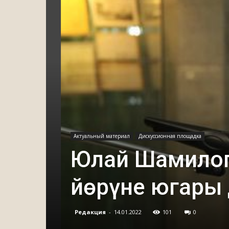
Актуальный материал
Дискуссионная площадка
Юлай Шамилогл
йөрүне югары д
Редакция
-
14.01.2022
101
0