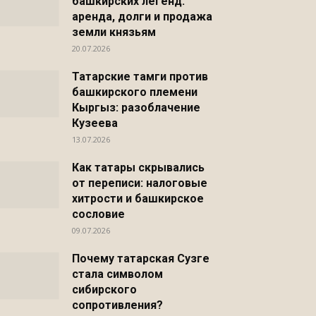
башкирских легенд:
аренда, долги и продажа
земли князьям
20.07.2026
Татарские тамги против
башкирского племени
Кыргыз: разоблачение
Кузеева
13.07.2026
Как татары скрывались
от переписи: налоговые
хитрости и башкирское
сословие
09.07.2026
Почему татарская Сузге
стала символом
сибирского
сопротивления?