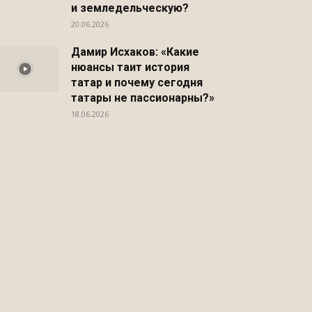
и земледельческую?
20.06.2026
Дамир Исхаков: «Какие
нюансы таит история
татар и почему сегодня
татары не пассионарны?»
18.06.2026