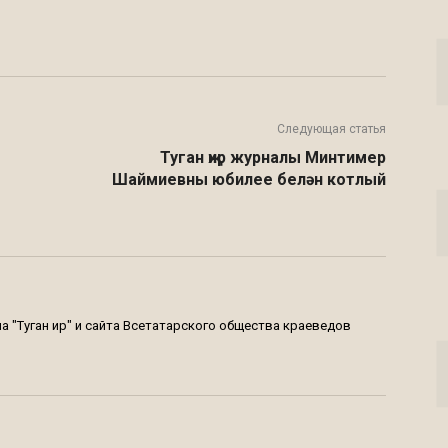
Twitter
VK
Telegram
Email
Следующая статья
Туган җир журналы Минтимер
Шаймиевны юбилее белән котлый
 "Туган җир" и сайта Всетатарского общества краеведов