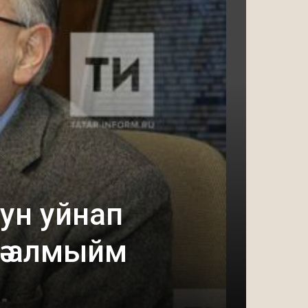
ун уйнап
тә алмыйм