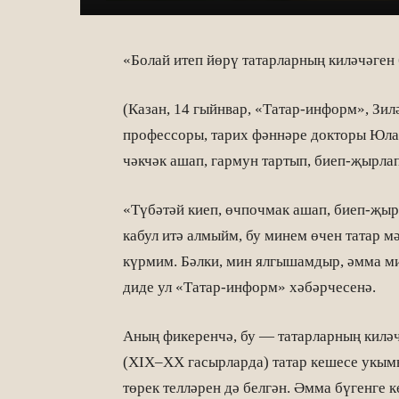
«Болай итеп йөрү татарларның киләчәген
(Казан, 14 гыйнвар, «Татар-информ», Зи
профессоры, тарих фәннәре докторы Юла
чәкчәк ашап, гармун тартып, биеп-җырла
«Түбәтәй киеп, өчпочмак ашап, биеп-җы
кабул итә алмыйм, бу минем өчен татар 
күрмим. Бәлки, мин ялгышамдыр, әмма м
диде ул «Татар-информ» хәбәрчесенә.
Аның фикеренчә, бу — татарларның киләч
(XIX–XX гасырларда) татар кешесе укымы
төрек телләрен дә белгән. Әмма бүгенге к