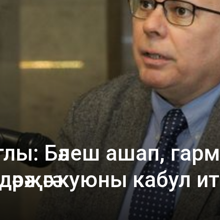
ы: Бәлеш ашап, гарм
әрәҗәгә куюны кабул и