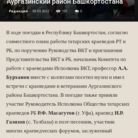
Аургазинский район Башкортостана
Редакция
-
09.03.2022
131
0
В ходе поездки в Республику Башкортостан, согласно
совместного плана работы татарских краеведов РТ и
РБ, по поручению Руководства ВКТ и приглашения
Представительства ВКТ в РБ, начальник Комитета по
работе с краеведами Исполкома ВКТ, профессор
А.А.
Бурханов
вместе с коллегами посетил музеи и имел
встречи с краеведами и ветеранами Аургазинского
района Башкортостана. В поездке также приняли
участие Руководитель Исполкома Общества татарских
краеведов РБ
Р.Ф. Масагутов
(г. Уфа), краевед
И.Р.
Газизов
(с. Толбазы) и поэт-песенник, участник
многих краеведческих форумов, заслуженный