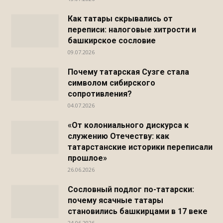
Как татары скрывались от
переписи: налоговые хитрости и
башкирское сословие
09.07.2026
Почему татарская Сузге стала
символом сибирского
сопротивления?
04.07.2026
«От колониального дискурса к
служению Отечеству: как
татарстанские историки переписали
прошлое»
26.06.2026
Сословный подлог по-татарски:
почему ясачные татары
становились башкирцами в 17 веке
24.06.2026