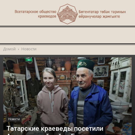
Туган
Домой
Новости
җир
Новости
Татарские краеведы посетили