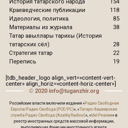
История татарского народа
154
Краеведческие публикации
118
Идеология, политика.
85
Материалы из журнала
38
Татар авыллары тарихы (История
татарских сёл)
28
Стратегия татар
22
Перепись
19
[tdb_header_logo align_vert=»content-vert-
center» align_horiz=»content-horiz-center»]
© 2020 info@tuganzhir.org
Российские власти включили издания «
Радио Свободная
Европа/Радио Свобода (PCE/PC)
», «
Татаро-башкирская
служба Радио Свобода (Azatliq Radiosi)
», «
Idel.Реалии
» в
реестр иностранных средств массовой информации,
выполняющих функции иностранного агента.