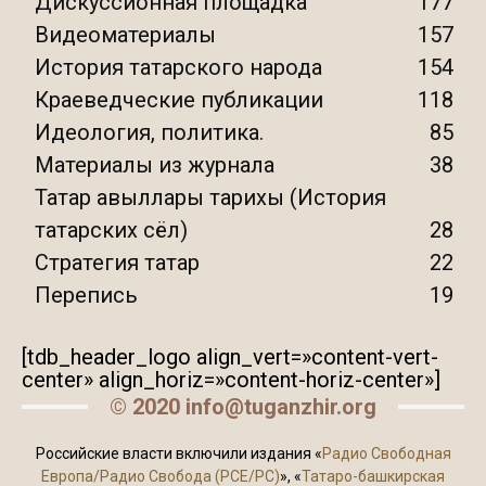
Дискуссионная площадка
177
Видеоматериалы
157
История татарского народа
154
Краеведческие публикации
118
Идеология, политика.
85
Материалы из журнала
38
Татар авыллары тарихы (История
татарских сёл)
28
Стратегия татар
22
Перепись
19
[tdb_header_logo align_vert=»content-vert-
center» align_horiz=»content-horiz-center»]
© 2020 info@tuganzhir.org
Российские власти включили издания «
Радио Свободная
Европа/Радио Свобода (PCE/PC)
», «
Татаро-башкирская