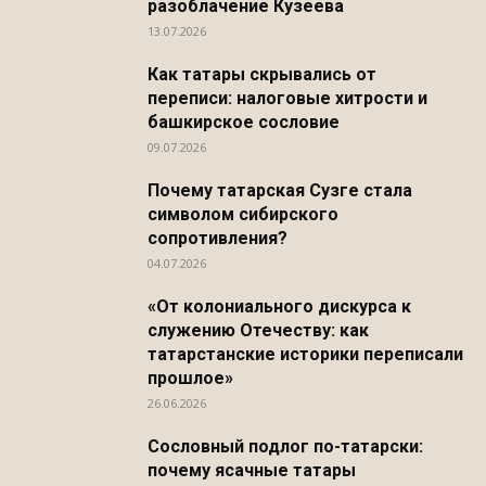
разоблачение Кузеева
13.07.2026
Как татары скрывались от
переписи: налоговые хитрости и
башкирское сословие
09.07.2026
Почему татарская Сузге стала
символом сибирского
сопротивления?
04.07.2026
«От колониального дискурса к
служению Отечеству: как
татарстанские историки переписали
прошлое»
26.06.2026
Сословный подлог по-татарски:
почему ясачные татары