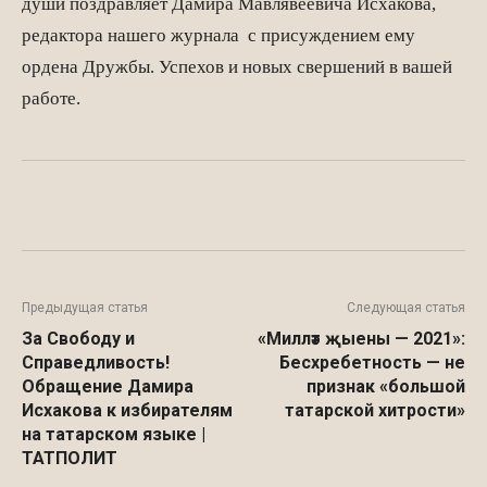
души поздравляет Дамира Мавлявеевича Исхакова,
редактора нашего журнала с присуждением ему
ордена Дружбы. Успехов и новых свершений в вашей
работе.
Facebook
WhatsApp
Twitter
Предыдущая статья
Следующая статья
За Свободу и
«Милләт җыены — 2021»:
Справедливость!
Бесхребетность — не
Обращение Дамира
признак «большой
Исхакова к избирателям
татарской хитрости»
на татарском языке |
ТАТПОЛИТ