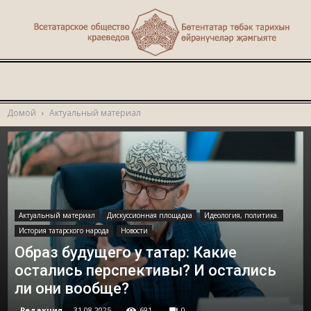
Туган
Домой
Актуальный материал
җир
Актуальный материал
Дискуссионная площадка
Идеология, политика.
История татарского народа
Новости
Образ будущего у татар: Какие
остались перспективы? И остались
ли они вообще?
Редакция
-
31.08.2025
691
0