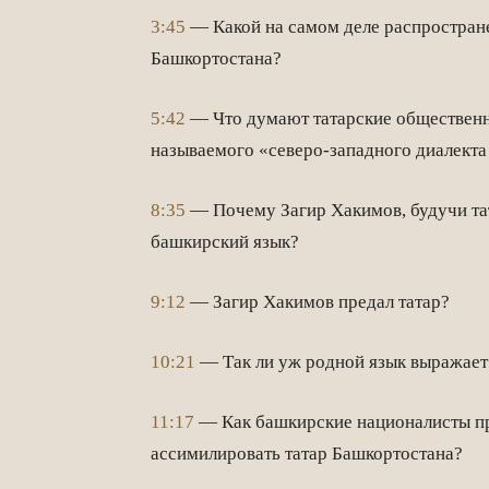
3:45
— Какой на самом деле распростране
Башкортостана?
5:42
— Что думают татарские общественн
называемого «северо-западного диалекта
8:35
— Почему Загир Хакимов, будучи тат
башкирский язык?
9:12
— Загир Хакимов предал татар?
10:21
— Так ли уж родной язык выражает
11:17
— Как башкирские националисты пр
ассимилировать татар Башкортостана?