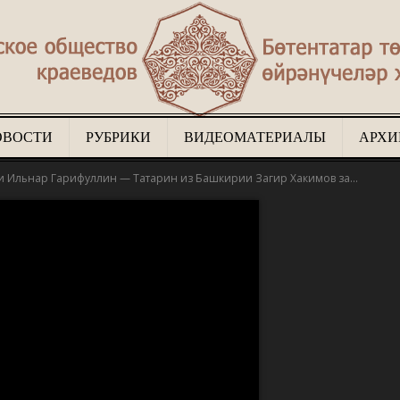
ОВОСТИ
РУБРИКИ
ВИДЕОМАТЕРИАЛЫ
АРХИ
Туган
и Ильнар Гарифуллин — Татарин из Башкирии Загир Хакимов за...
җир