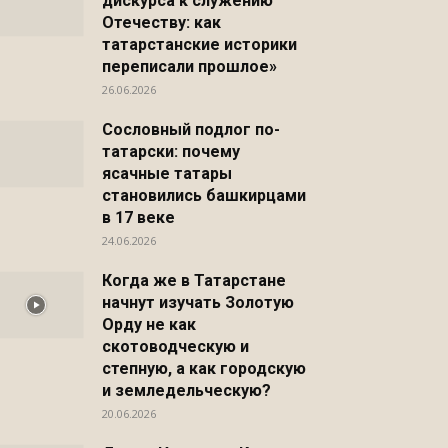
дискурса к служению
Отечеству: как
татарстанские историки
переписали прошлое»
26.06.2026
Сословный подлог по-
татарски: почему
ясачные татары
становились башкирцами
в 17 веке
24.06.2026
Когда же в Татарстане
начнут изучать Золотую
Орду не как
скотоводческую и
степную, а как городскую
и земледельческую?
20.06.2026