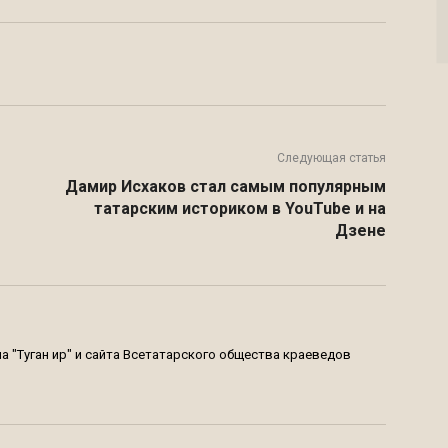
Twitter
VK
Telegram
Email
Следующая статья
Дамир Исхаков стал самым популярным
татарским историком в YouTube и на
Дзене
 "Туган җир" и сайта Всетатарского общества краеведов