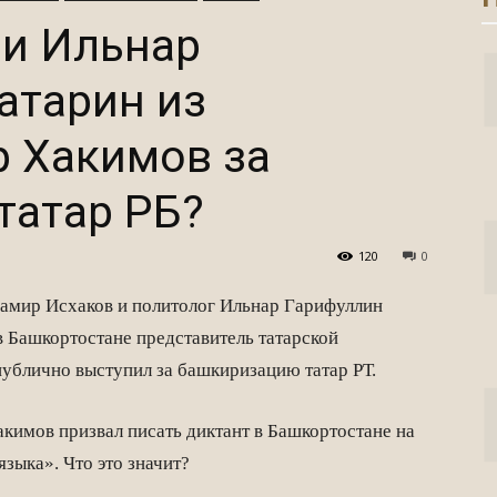
 и Ильнар
атарин из
р Хакимов за
татар РБ?
120
0
Дамир Исхаков и политолог Ильнар Гарифуллин
в Башкортостане представитель татарской
ублично выступил за башкиризацию татар РТ.
акимов призвал писать диктант в Башкортостане на
зыка». Что это значит?