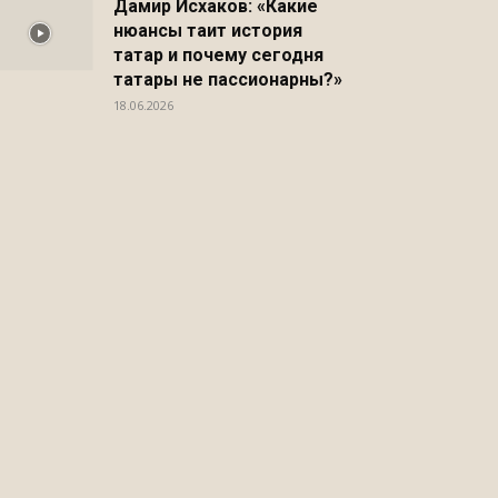
Дамир Исхаков: «Какие
нюансы таит история
татар и почему сегодня
Распечатать
татары не пассионарны?»
18.06.2026