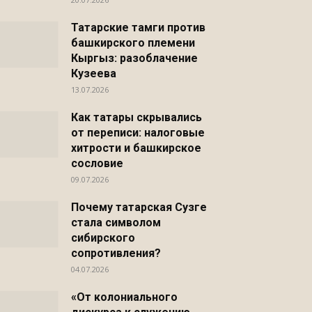
Татарские тамги против
башкирского племени
Кыргыз: разоблачение
Кузеева
13.07.2026
Как татары скрывались
от переписи: налоговые
хитрости и башкирское
сословие
09.07.2026
Почему татарская Сузге
стала символом
сибирского
сопротивления?
04.07.2026
«От колониального