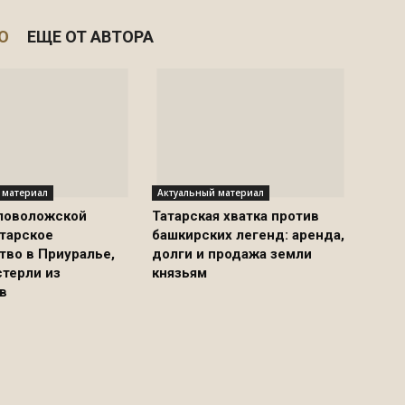
О
ЕЩЕ ОТ АВТОРА
 материал
Актуальный материал
ловоложской
Татарская хватка против
атарское
башкирских легенд: аренда,
тво в Приуралье,
долги и продажа земли
стерли из
князьям
в