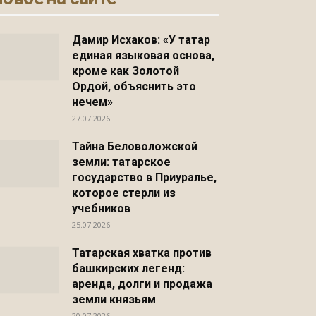
Дамир Исхаков: «У татар
единая языковая основа,
кроме как Золотой
Ордой, объяснить это
нечем»
27.07.2026
Тайна Беловоложской
земли: татарское
государство в Приуралье,
которое стерли из
учебников
25.07.2026
Татарская хватка против
башкирских легенд:
аренда, долги и продажа
земли князьям
20.07.2026