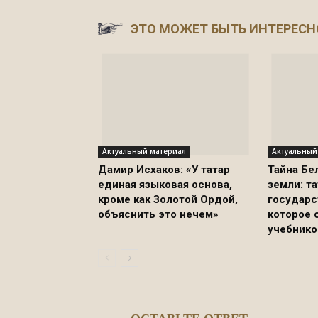
ЭТО МОЖЕТ БЫТЬ ИНТЕРЕСН
Актуальный материал
Актуальный
Дамир Исхаков: «У татар
Тайна Бе
единая языковая основа,
земли: т
кроме как Золотой Ордой,
государс
объяснить это нечем»
которое 
учебнико