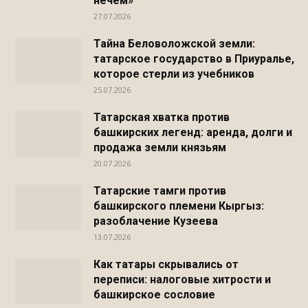
нечем»
27.07.2026
Тайна Беловоложской земли:
татарское государство в Приуралье,
которое стерли из учебников
25.07.2026
Татарская хватка против
башкирских легенд: аренда, долги и
продажа земли князьям
20.07.2026
Татарские тамги против
башкирского племени Кыргыз:
разоблачение Кузеева
13.07.2026
Как татары скрывались от
переписи: налоговые хитрости и
башкирское сословие