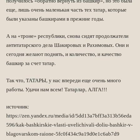
получилось «обратно вернуть из башкир», но это была
еще, лишь очень маленькая часть тех татар, которые
были указаны башкирами в прежние годы.
А на «троне» республики, снова сидят продолжатели
антитатарского дела Шакировых и Рахимовых. Они и
сегодня желают поднять, и количество, и качество
башкир за счет татар.
Так что, ТАТАРЫ, у нас впереди еще очень много
работы. Удачи нам всем! Татарлар, АЛГА!!!
источник:
https://zen.yandex.ru/media/id/5dd13a7bff3a313b56eda
596/kak-bashkirskie-vlasti-uvelichivali-doliu-bashkir-v-
blagovarskom-raione-5fc0f434c9a19d0e1c6ab7d9