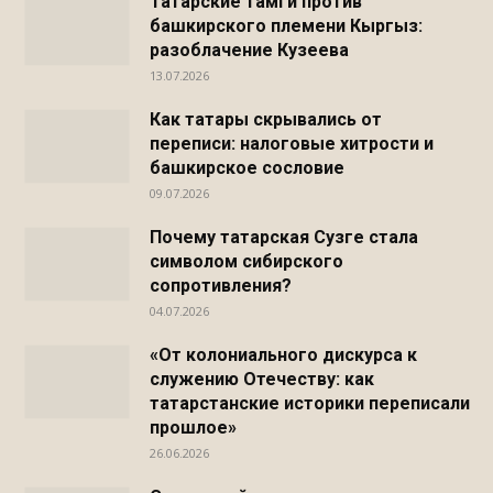
Татарские тамги против
башкирского племени Кыргыз:
разоблачение Кузеева
13.07.2026
Как татары скрывались от
переписи: налоговые хитрости и
башкирское сословие
09.07.2026
Почему татарская Сузге стала
символом сибирского
сопротивления?
04.07.2026
«От колониального дискурса к
служению Отечеству: как
татарстанские историки переписали
прошлое»
26.06.2026