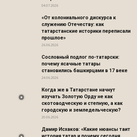
04.07.2026
«От колониального дискурса к
служению Отечеству: как
татарстанские историки переписали
прошлое»
26.06.2026
Сословный подлог по-татарски:
почему ясачные татары
становились башкирцами в 17 веке
24.06.2026
Когда же в Татарстане начнут
изучать Золотую Орду не как
скотоводческую и степную, а как
городскую и земледельческую?
20.06.2026
Дамир Исхаков: «Какие нюансы таит
история татар и почему сегодня