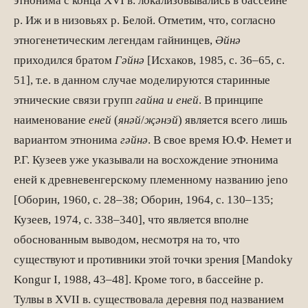
этнонима с конца XVI в. локализовывались в бассейне
р. Иж и в низовьях р. Белой. Отметим, что, согласно
этногенетическим легендам гайнинцев,
Ә
йн
ә
приходился братом
Г
ә
йн
ә
[Исхаков, 1985, с. 36–65, с.
51], т.е. в данном случае моделируются старинные
этнические связи групп
гайна и еней
. В принципе
наименование
еней
(
ян
ә
й
/
җә
нэй
) является всего лишь
вариантом этнонима
г
ә
йн
ә
. В свое время Ю.Ф. Немет и
Р.Г. Кузеев уже указывали на восхождение этнонима
еней к древневенгерскому племенному названию jeno
[Оборин, 1960, с. 28–38; Оборин, 1964, с. 130–135;
Кузеев, 1974, с. 338–340], что является вполне
обоснованным выводом, несмотря на то, что
существуют и противники этой точки зрения [Mandoky
Kongur I, 1988, 43–48]. Кроме того, в бассейне р.
Тулвы в XVII в. существовала деревня под названием