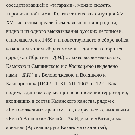
соседствовавшей с «татара­ми», можно сказать,
«пронизанной» ими. То, что этническая ситуация XV–
XVI вв. в этом ареале была далеко не однородной,
видно и из одного высказывания русских летописей,
относящегося к 1469 г. и повествующего о сборе войск
казанским ханом Ибрагимом: «… дополна собрался
царь (хан Ибрагим –
Д.И
.) …
со всею землею своею
,
Камскою и Сыплинскою и с
Костяцкою
(выделено
нами –
Д.И.
) и з Беловолжскою и Вотяцкою и
Бакшарскою» [ПСРЛ. Т. XI–XII, 1965, с. 122]. Как
видим, в данном случае при перечислении территорий,
входивших в состав Казанского ханства, рядом с
«Беловолжским» ареалом, т.е., скорее всего, низовьями
«Белой Волошки» /Белой – Ак Идели, и «Вотяцким»
ареалом (Арская даруга Казанского ханства),