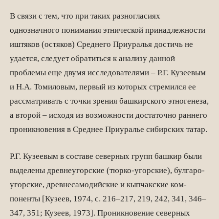
В связи с тем, что при таких разногласиях
однозначного понимания этниче­ской принадлежности
иштяков (остяков) Среднего Приуралья достичь не
удается, следует обратиться к анализу данной
проблемы еще двумя исследователями – Р.Г. Кузеевым
и Н.А. Томиловым, первый из которых стремился ее
рассматривать с точки зрения башкирского этногенеза,
а второй – исходя из возможности достаточ­но раннего
проникновения в Среднее Приуралье сибирских татар.
Р.Г. Кузеевым в составе северных групп башкир были
выделены древнеугор­ские (тюрко-угорские), булгаро-
угорские, древнесамодийские и кыпчакские ком­
поненты [Кузеев, 1974, с. 216–217, 219, 242, 341, 346–
347, 351; Кузеев, 1973]. Проникновение северных