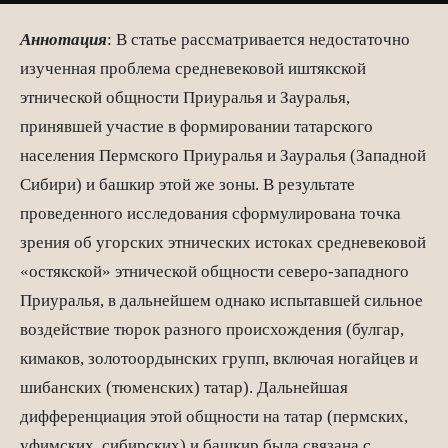
Аннотация
: В статье рассматривается недостаточно
изученная проблема средневековой иштякской
этнической общности Приуралья и Зауралья,
принявшей участие в формировании татарского
населения Пермского Приуралья и Зауралья (Западной
Сибири) и башкир этой же зоны. В результате
проведенного исследования сформулирована точка
зрения об угорских этнических истоках средневековой
«остякской» этнической общности северо-западного
Приуралья, в дальнейшем однако испытавшей сильное
воздействие тюрок разного происхождения (булгар,
кимаков, золотоордынских групп, включая ногайцев и
шибанских (тюменских) татар). Дальнейшая
дифференциация этой общности на татар (пермских,
уфимских, сибирских) и башкир была связана с