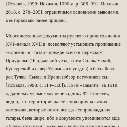
[Исхаков, 1998; Исхаков, 1990-а, р. 386–391; Исхаков,
2016, с. 278–295], ограничимся основными выводами,
к которым мы ранее пришли.
Многочисленные документы русского происхождения
XVI–начала XVII в. позволяют установить проживание
«остяков» и «татар» прежде всего в Пермском
Приуралье (Чердынский уезд, затем Соликамский,
Кунгурский и север Уфимского уездов) в бассейнах
рек Тулвы, Сылвы и Ирени (обзор источников см.:
[Исхаков, 1998, с. 114–120]). Но из «Памяти» за 1618
г., данному уфимскому переводчику Ф.Таганееву,
видно, что территория расселения приуральских
«остяков», которых почти всегда «сопровождали»
татары, была шире, ибо в документе упоминаются еще
«Уфимского уезду Акъсиевы волости и Белоканские и