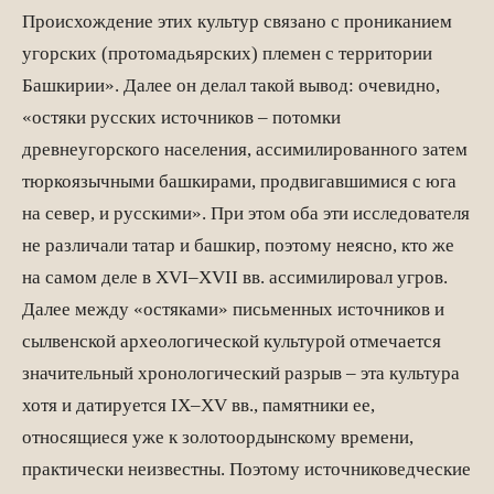
Происхождение этих культур связано с прониканием
угорских (протомадьярских) племен с территории
Башкирии». Далее он делал такой вывод: очевидно,
«остяки русских источников – потомки
древнеугорского населения, ассимилированного затем
тюркоязычными башкирами, продвигавшимися с юга
на север, и русскими». При этом оба эти исследователя
не различали татар и башкир, поэтому неясно, кто же
на самом деле в XVI–XVII вв. ассимилировал угров.
Далее между «остяками» письменных источников и
сылвенской археологической культурой отмечается
значительный хронологический разрыв – эта культура
хотя и датируется IX–XV вв., памятники ее,
относящиеся уже к золотоордынскому времени,
практически неизвестны. Поэтому источниковедческие