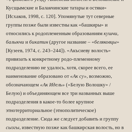
Кусщымские и Балакчинские татары и остяки»
[Исхаков, 1998, с. 120]. Упомянутые тут северные
группы позже были известны как «башкиры» и
относились к родоплеменным образованиям
кушчи
,
балыкчи
и
бикатин
(другое название – «
беляковцы
»
[Кузеев, 1974, с. 243–244]). «Акъсиеву волость»
привязать к конкретному родо-племенному
подразделению не удалось, хотя, скорее всего, ее
наименование образовано от
«Ак су»
, возможно,
обозначающем
«Ак Идель»
(«Белую Волошку» /
Белую) и объединяющем все три названных выше
подразделения в какое-то более крупное
этнотерриториальное (этнополитическое)
подразделение. Сюда же следует добавить и группу
сызгы
, известную позже как башкирская волость, но в