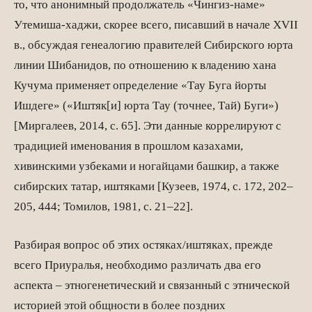
то, что анонимный продолжатель «Чингиз-наме»
Утемиша-хаджи, скорее всего, писавший в начале XVII
в., обсуждая генеалогию правителей Сибирского юрта
линии Шибанидов, по отношению к владению хана
Кучума применяет определение «Тау Буга йорты
Ишдеге» («Иштяк[и] юрта Тау (точнее, Тай) Буги»)
[Миргалеев, 2014, с. 65]. Эти данные коррелируют с
традицией именования в прошлом казахами,
хивинскими узбеками и ногайцами башкир, а также
сибирских татар, иштяками [Кузеев, 1974, с. 172, 202–
205, 444; Томилов, 1981, с. 21–22].
Разбирая вопрос об этих остяках/иштяках, прежде
всего Приуралья, необходимо различать два его
аспекта – этногенетический и связанный с этнической
исто­рией этой общности в более поздних