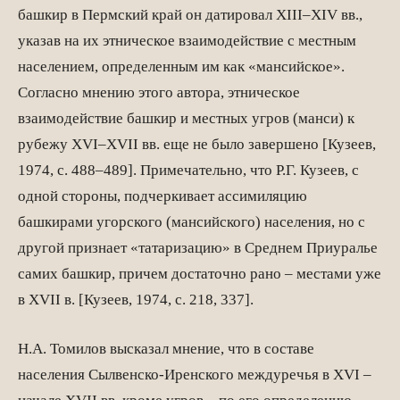
башкир в Пермский край он датировал XIII–XIV вв.,
указав на их этническое взаимодействие с местным
населением, определенным им как «ман­сийское».
Согласно мнению этого автора, этническое
взаимодействие башкир и ме­стных угров (манси) к
рубежу XVI–XVII вв. еще не было завершено [Кузеев,
1974, с. 488­–489]. Примечательно, что Р.Г. Кузеев, с
одной стороны, подчеркивает ассимиляцию
башкирами угорского (мансийского) населения, но с
другой признает «татаризацию» в Среднем Приуралье
самих башкир, причем достаточно рано – местами уже
в XVII в. [Кузеев, 1974, с. 218, 337].
Н.А. Томилов высказал мнение, что в составе
населения Сылвенско-Иренского междуречья в XVI –