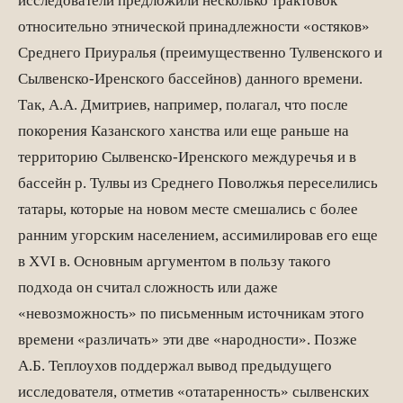
исследователи предложили несколько трактовок
относительно этнической принадлежности «остяков»
Среднего Приуралья (преимущественно Тулвенского и
Сылвенско-Иренского бассейнов) данного времени.
Так, А.А. Дмитриев, например, полагал, что после
покорения Казанского ханства или еще раньше на
территорию Сылвенско-Иренского междуречья и в
бассейн р. Тулвы из Среднего Поволжья переселились
татары, которые на новом месте смешались с более
ранним угорским населением, ассимилировав его еще
в XVI в. Основным аргументом в пользу такого
подхода он считал сложность или даже
«невозможность» по пись­менным источникам этого
времени «различать» эти две «народности». Позже
А.Б. Теплоухов поддержал вывод предыдущего
исследователя, отметив «отатаренность» сылвенских