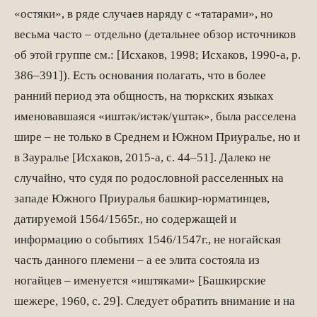
«остяки», в ряде случаев наряду с «татарами», но
весьма часто – отдельно (деталь­нее обзор источников
об этой группе см.: [Исхаков, 1998; Исхаков, 1990-а, р.
386–391]). Есть основания полагать, что в более
ранний период эта общность, на тюркских языках
именовавшаяся «иштәк/истәк/үштәк», была расселена
шире – не только в Среднем и Южном Приуралье, но и
в Зауралье [Исхаков, 2015-а, с. 44–51]. Далеко не
случайно, что судя по родословной расселенных на
западе Южного Приуралья башкир-юрматинцев,
датируемой 1564/1565г., но содержащей и
информацию о событиях 1546/1547г., не ногайская
часть данного племени – а ее элита состояла из
ногайцев – именуется «иштяками» [Башкирские
шежере, 1960, с. 29]. Следует обратить внимание и на