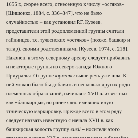
1655 г., скорее всего, отнесенную к числу «остяков»
[Шишонко, 1884, с. 336–347], что не было
случайностью – как установил Р.Г. Кузеев,
представители этой родоплеменной группы считали
гайнинцев, т.е. тулвенских «остяков» (позже, башкир и
татар), своими родственниками [Кузеев, 1974, с. 218].
Наконец, к этому северному ареалу следует прибавить
и некоторые группы из северо-запада Южного
Приуралья. О группе
юрматы
выше речь уже шла. К
ней можно было бы добавить и несколько других родо-
племенных образований, начиная с XVII в. известных
как «башкирцы», но ранее явно имевших иную
этническую маркировку. Прежде всего в этом ряду
следует назвать известную с начала XVII в. как
башкирская волость группу
еней
– носители этого