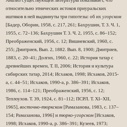
Анализ существующей литературы показывает, что
относительно этнических истоков приуральских
иштяков в ней выдвинуты три гипотезы: об их
угорском
[Бадер, Оборин, 1958, с. 217, 261; Бахрушин, Т. 3. Ч. 1,
1955, с. 72–136; Бахрушин Т. 3. Ч. 2, 1955, с. 86–152;
Преображенский, 1956, с. 12; Вишневский, 1960, с.
255; Дмитриев, Вып. 2, 1882. Вып. 8, 1900; Дмитриев,
1883, с. 20–41; Долгих, 1960, с. 22; История татар с
древнейших времен, Т. II, 2006; История и культура
сибирских татар, 2014; Исхаков, 1998; Исхаков, 2015-
а, с. 44–51; Исхаков, 1990-а, р. 386–391; Исхаков,
1986, с. 114–121; Преображенский, 1956, с. 12;
Теплоухов. Т. 39, 1924, с. 81–112; ПСРЛ. Т. XI–XII,
1965],
восточно-тюркском
[Рамазанова, 1983, с. 137–
154; Рамазанова, 1996] и
тюрко-угорском
[Исхаков,
1998; Исхаков, 1990-а, р. 386–391; Кузеев, 1973;