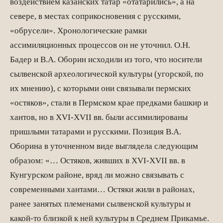
воздействием казанских татар «отатарились», а на
севере, в местах соприкосновения с русскими,
«обрусели». Хронологические рамки
ассимиляционных процессов он не уточнил. О.Н.
Бадер и B.А. Оборин исходили из того, что носители
сылвенской археологической культуры (угорской, по
их мнению), с которыми они связывали пермских
«остяков», стали в Пермском крае предками башкир и
хантов, но в XVI-XVII вв. были ассимилированы
пришлыми татарами и русскими. Позиция В.А.
Оборина в уточненном виде выглядела следующим
образом: «… Остяков, живших в XVI-XVII вв. в
Кунгурском рай­оне, вряд ли можно связывать с
современными хантами… Остяки жили в районах,
ранее занятых племенами сылвенской культуры и
какой-то близкой к ней культуры в Среднем Прикамье.