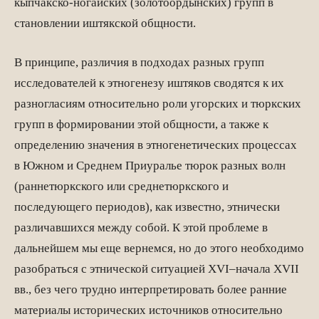
кыпчакско-ногайских (золотоордынских) групп в
становлении иштякской общности.
В принципе, различия в подходах разных групп
исследователей к этногенезу иштяков сводятся к их
разногласиям относительно роли угорских и тюркских
групп в формировании этой общности, а также к
определению значения в этногенетических процессах
в Южном и Среднем Приуралье тюрок разных волн
(раннетюркского или среднетюркского и
последующего периодов), как известно, этнически
различавшихся между собой. К этой проблеме в
дальнейшем мы еще вернемся, но до этого необходимо
разобраться с этнической ситуацией XVI–начала XVII
вв., без чего трудно интерпретировать более ранние
материалы исторических источников относительно