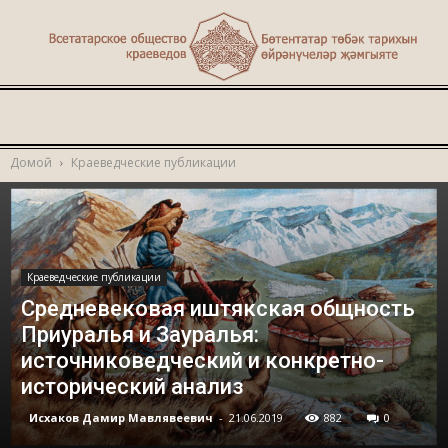
Туган
Домой
Краеведческие публикации
җир
Краеведческие публикации
Средневековая иштякская общность
Приуралья и Зауралья:
источниковедческий и конкретно-
исторический анализ
Исхаков Дамир Мавлявеевич
-
21.06.2019
882
0