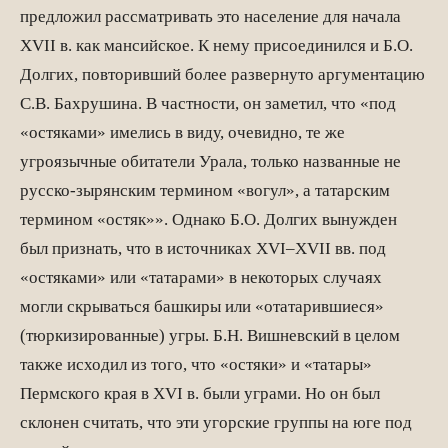
предложил рассматривать это население для начала
XVII в. как мансийское. К нему присоединился и Б.О.
Долгих, повторивший более развернуто аргументацию
С.В. Бахрушина. В частности, он заметил, что «под
«остяками» имелись в виду, очевидно, те же
угроязычные обитатели Урала, только названные не
русско-зырянским термином «вогул», а татарским
термином «остяк»». Однако Б.О. Долгих вынужден
был признать, что в источниках XVI–XVII вв. под
«остяка­ми» или «татарами» в некоторых случаях
могли скрываться башкиры или «отатарившиеся»
(тюркизированные) угры. Б.Н. Вишневский в целом
также исходил из того, что «остяки» и «татары»
Пермского края в XVI в. были уграми. Но он был
склонен считать, что эти угорские группы на юге под