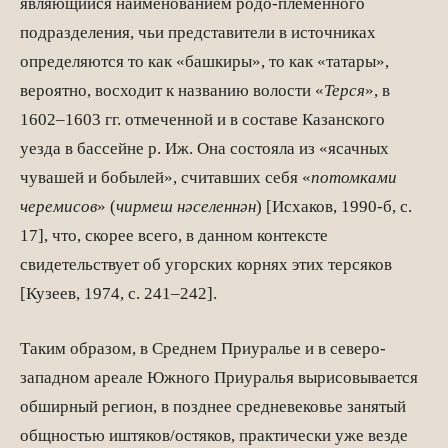
являющийся наименованием родо-племенного
подразде­ления, чьи представители в источниках
определяются то как «башкиры», то как «татары»,
вероятно, восходит к названию волости «
Терся
», в
1602–1603 гг. отме­ченной и в составе Казанского
уезда в бассейне р. Иж. Она состояла из «ясачных
чувашей и бобылей», считавших себя «
потомками
черемисов
» (
чирмеш н
ә
селенн
ән
) [Исхаков, 1990-б, с.
17], что, скорее всего, в данном контексте
свидетельствует об угорских корнях этих терсяков
[Кузеев, 1974, с. 241–242].
Таким образом, в Среднем Приуралье и в северо-
западном ареале Южного Приуралья вырисовывается
обширный регион, в позднее средневековье занятый
общностью иштяков/остяков, практически уже везде