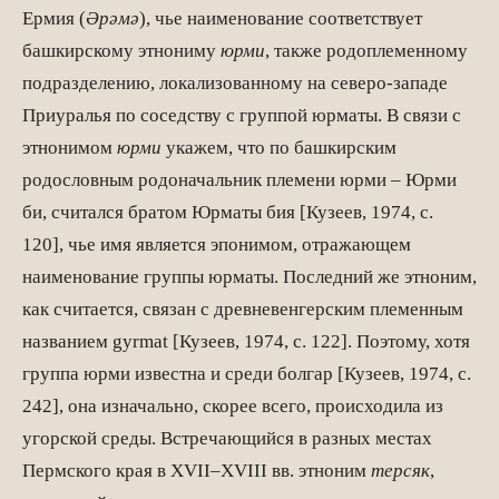
Ермия (
Ә
р
ә
м
ә
), чье наименование соответствует
башкирскому этнониму
юрми
, также родоплеменному
подразделению, локализованному на северо-западе
Приуралья по соседству с группой юрматы. В связи с
этнонимом
юрми
укажем, что по башкирским
родословным родоначальник племени юрми – Юрми
би, считался братом Юрматы бия [Кузеев, 1974, с.
120], чье имя является эпонимом, отражающем
наименование группы юрматы. Последний же этноним,
как считается, связан с древневенгерским племенным
названием gyrmat [Кузеев, 1974, с. 122]. Поэтому, хотя
группа юрми известна и среди болгар [Кузеев, 1974, с.
242], она изначально, скорее всего, происходи­ла из
угорской среды. Встречающийся в разных местах
Пермского края в XVII–XVIII вв. этноним
терсяк
,