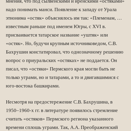
мнения, что под сылвенскими и иренскими «остяками»
надо понимать манси. Появление к за­паду от Урала
этнонима «остяк» объяснялось им так: «Племенам, …
известным раньше под именем Югры, с XVI в.
присваивается татарское название «уштяк» или
«остяк». Но, будучи крупным источниковедом, С.В.
Бахрушин констатировал, что однозначному решению
вопрос о приуральских «остяках» не поддается. Он
писал, что «остяки» Пермского края могли быть не
только уграми, но и татарами, а то и двигавшимися с
юго-востока башкирами.
Несмотря на предостережение С.В. Бахрушина, в
1950–1960-х гг. в литературе появилось стремление
считать «остяков» Пермского региона указанного
времени сплошь уграми. Так, A.А. Преображенский