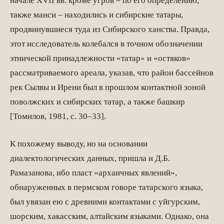
начале XVII вв. кроме угров – по его определению,
также манси – находились и сибирские татары,
продвинувшиеся туда из Сибирского ханства. Правда,
этот исследователь колебался в точном обозначении
этнической принад­лежности «татар» и «остяков»
рассматриваемого ареала, указав, что район бассей­нов
рек Сылвы и Ирени был в прошлом контактной зоной
поволжских и сибирских татар, а также башкир
[Томилов, 1981, с. 30–33].
К похожему выводу, но на основании
диалектологических данных, пришла и Д.Б.
Рамазанова, ибо пласт «архаичных явлений»,
обнаруженных в пермском говоре татарского языка,
был увязан ею с древними контактами с уйгурским,
шорским, хакасским, алтайским языками. Однако, она