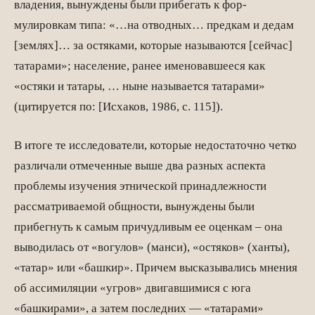
владения, вынуждены были прибегать к фор­
мулировкам типа: «…на отводных… предкам и дедам
[землях]… за остяками, которые называются [сейчас]
татарами»; население, ранее именовавшееся как
«остяки и татары, … ныне называется татарами»
(цитируется по: [Исхаков, 1986, с. 115]).
В итоге те исследователи, которые недостаточно четко
различали отмеченные выше два разных аспекта
проблемы изучения этнической принадлежности
рассматриваемой общности, вынуждены были
прибегнуть к самым причудливым ее оценкам – она
выводилась от «вогулов» (манси), «остяков» (ханты),
«татар» или «башкир». Причем высказывались мнения
об ассимиляции «угров» двигавшимися с юга
«башкирами», а затем последних — «татарами»