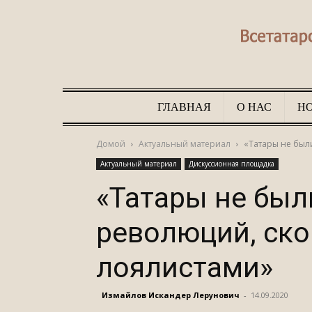
ГЛАВНАЯ
О НАС
Н
Домой
Актуальный материал
«Татары не был
Актуальный материал
Дискуссионная площадка
«Татары не был
революций, ско
лоялистами»
Измайлов Искандер Лерунович
-
14.09.2020