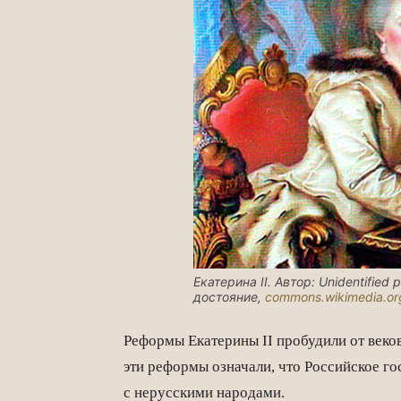
Екатерина II.
Автор: Unidentified
достояние,
commons.wikimedia.or
Реформы Екатерины II пробудили от веков
эти реформы означали, что Российское го
с нерусскими народами.