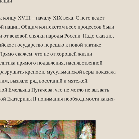
 нации
 концу XVIII – началу XIX века. С него ведет
ой нации. Общим контекстом всех процессов были
 от вековой спячки народы России. Надо сказать,
ийское государство перешло к новой тактике
Прямо скажем, что не от хорошей жизни
литика прямого подавления, насильственной
разрушить крепость мусульманской веры показала
ним, вызвало ряд восстаний и мятежей,
ой Емельяна Пугачева, что не могло не вызвать
мой Екатерины II понимания необходимости каких-