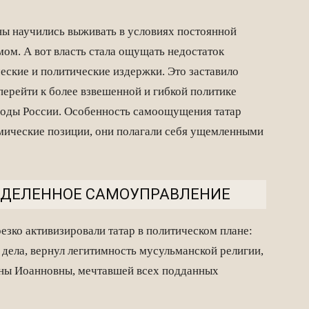
ины научились выживать в условиях постоянной
ом. А вот власть стала ощущать недостаток
еские и политические издержки. Это заставило
перейти к более взвешенной и гибкой политике
ароды России. Особенность самоощущения татар
номические позиции, они полагали себя ущемленными
РЕДЕЛЕННОЕ САМОУПРАВЛЕНИЕ
езко активизировали татар в политическом плане:
и дела, вернул легитимность мусульманской религии,
нны Иоанновны, мечтавшей всех подданных