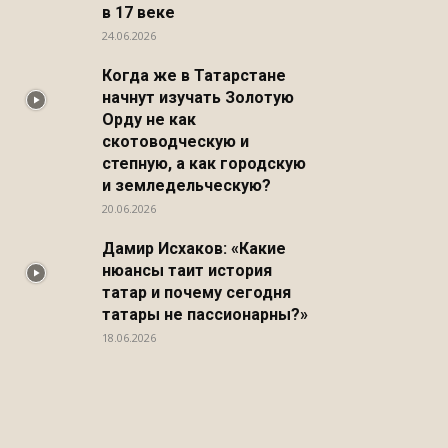
в 17 веке
24.06.2026
Когда же в Татарстане
начнут изучать Золотую
Орду не как
скотоводческую и
степную, а как городскую
и земледельческую?
20.06.2026
Дамир Исхаков: «Какие
нюансы таит история
татар и почему сегодня
татары не пассионарны?»
18.06.2026