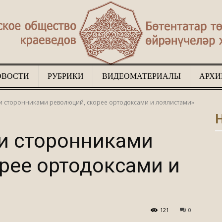
ОВОСТИ
РУБРИКИ
ВИДЕОМАТЕРИАЛЫ
АРХИ
Туган
и сторонниками революций, скорее ортодоксами и лоялистами»
Н
и сторонниками
рее ортодоксами и
җир
121
0