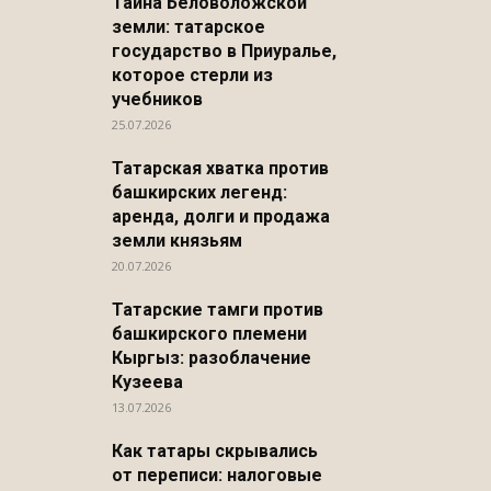
Тайна Беловоложской
земли: татарское
государство в Приуралье,
которое стерли из
учебников
25.07.2026
Татарская хватка против
башкирских легенд:
аренда, долги и продажа
земли князьям
20.07.2026
Татарские тамги против
башкирского племени
Кыргыз: разоблачение
Кузеева
13.07.2026
Как татары скрывались
от переписи: налоговые