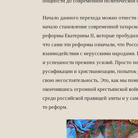
общности до современной политической
Начало данного перехода можно отнести к
начало становление современной татарск
реформы Екатерины II, которые пробудили
что сами эти реформы означали, что Росс
взаимодействия с нерусскими народами. 
и успешности прежних усилий. Просто по
русификации и христианизации, попыток 
свою несостоятельность. Это, как мы пом
окончившись огромной крестьянской войн
среди российской правящей элиты и у са
то реформ.