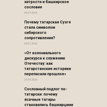
хитрости и башкирское
сословие
09.07.2026
Почему татарская Сузге
стала символом
сибирского
сопротивления?
04.07.2026
«От колониального
дискурса к служению
Отечеству: как
татарстанские историки
переписали прошлое»
26.06.2026
Сословный подлог по-
татарски: почему
ясачные татары
становились башкирцами